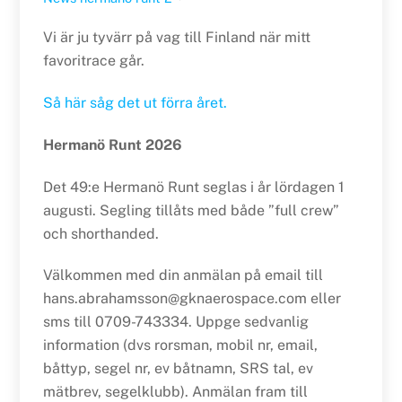
Vi är ju tyvärr på vag till Finland när mitt
favoritrace går.
Så här såg det ut förra året.
Hermanö Runt 2026
Det 49:e Hermanö Runt seglas i år lördagen 1
augusti. Segling tillåts med både ”full crew”
och shorthanded.
Välkommen med din anmälan på email till
hans.abrahamsson@gknaerospace.com eller
sms till 0709-743334. Uppge sedvanlig
information (dvs rorsman, mobil nr, email,
båttyp, segel nr, ev båtnamn, SRS tal, ev
mätbrev, segelklubb). Anmälan fram till