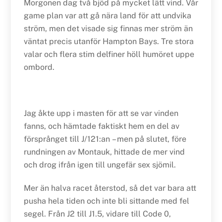
Morgonen dag två bjöd på mycket lätt vind. Vår
game plan var att gå nära land för att undvika
ström, men det visade sig finnas mer ström än
väntat precis utanför Hampton Bays. Tre stora
valar och flera stim delfiner höll humöret uppe
ombord.
Jag åkte upp i masten för att se var vinden
fanns, och hämtade faktiskt hem en del av
försprånget till J/121:an – men på slutet, före
rundningen av Montauk, hittade de mer vind
och drog ifrån igen till ungefär sex sjömil.
Mer än halva racet återstod, så det var bara att
pusha hela tiden och inte bli sittande med fel
segel. Från J2 till J1.5, vidare till Code 0,