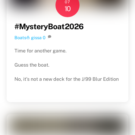
07
10
#MysteryBoat2026
Boats⛵️
gissa
0
Time for another game.
Guess the boat.
No, it’s not a new deck for the J/99 Blur Edition