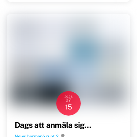
2026
07
15
Dags att anmäla sig…
News
hermanö runt
2