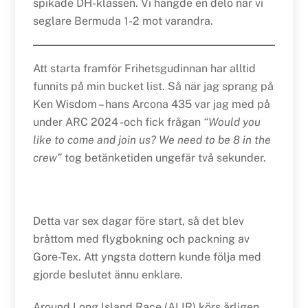
spikade DH-klassen. Vi hängde en delö när vi
seglare Bermuda 1-2 mot varandra.
Att starta framför Frihetsgudinnan har alltid
funnits på min bucket list. Så när jag sprang på
Ken Wisdom – hans Arcona 435 var jag med på
under ARC 2024 -och fick frågan
“Would you
like to come and join us? We need to be 8 in the
crew”
tog betänketiden ungefär två sekunder.
Detta var sex dagar före start, så det blev
bråttom med flygbokning och packning av
Gore-Tex. Att yngsta dottern kunde följa med
gjorde beslutet ännu enklare.
Around Long Island Race (ALIR) körs årligen,