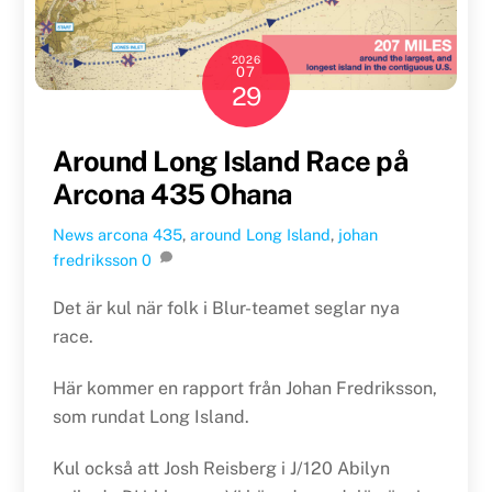
2026
07
29
Around Long Island Race på
Arcona 435 Ohana
News
arcona 435
,
around Long Island
,
johan
fredriksson
0
Det är kul när folk i Blur-teamet seglar nya
race.
Här kommer en rapport från Johan Fredriksson,
som rundat Long Island.
Kul också att Josh Reisberg i J/120 Abilyn