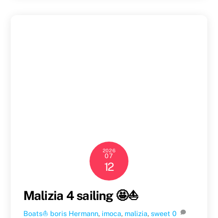
2026
07
12
Malizia 4 sailing 🤩⛵️
Boats⛵️
boris Hermann
,
imoca
,
malizia
,
sweet
0