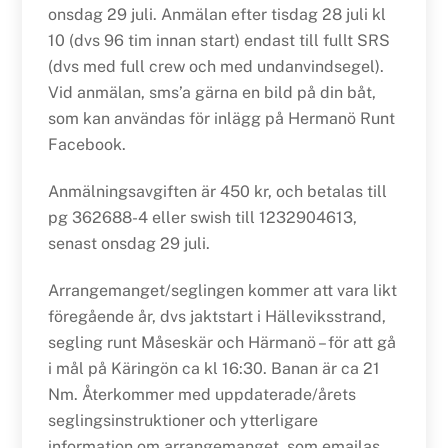
onsdag 29 juli. Anmälan efter tisdag 28 juli kl
10 (dvs 96 tim innan start) endast till fullt SRS
(dvs med full crew och med undanvindsegel).
Vid anmälan, sms’a gärna en bild på din båt,
som kan användas för inlägg på Hermanö Runt
Facebook.
Anmälningsavgiften är 450 kr, och betalas till
pg 362688-4 eller swish till 1232904613,
senast onsdag 29 juli.
Arrangemanget/seglingen kommer att vara likt
föregående år, dvs jaktstart i Hälleviksstrand,
segling runt Måseskär och Härmanö – för att gå
i mål på Käringön ca kl 16:30. Banan är ca 21
Nm. Återkommer med uppdaterade/årets
seglingsinstruktioner och ytterligare
information om arrangemanget, som emailas