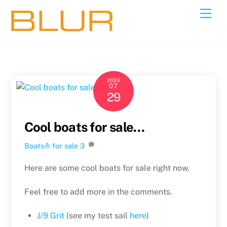
Skip
Back
Men
to
To
content
Top
2026
07
29
Cool boats for sale…
Boats⛵️
for sale
3
Here are some cool boats for sale right now.
Feel free to add more in the comments.
J/9 Grit
(see my test sail
here
)