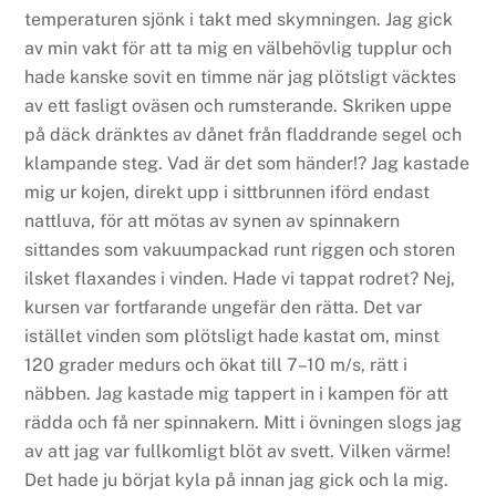
temperaturen sjönk i takt med skymningen. Jag gick
av min vakt för att ta mig en välbehövlig tupplur och
hade kanske sovit en timme när jag plötsligt väcktes
av ett fasligt oväsen och rumsterande. Skriken uppe
på däck dränktes av dånet från fladdrande segel och
klampande steg. Vad är det som händer!? Jag kastade
mig ur kojen, direkt upp i sittbrunnen iförd endast
nattluva, för att mötas av synen av spinnakern
sittandes som vakuumpackad runt riggen och storen
ilsket flaxandes i vinden. Hade vi tappat rodret? Nej,
kursen var fortfarande ungefär den rätta. Det var
istället vinden som plötsligt hade kastat om, minst
120 grader medurs och ökat till 7–10 m/s, rätt i
näbben. Jag kastade mig tappert in i kampen för att
rädda och få ner spinnakern. Mitt i övningen slogs jag
av att jag var fullkomligt blöt av svett. Vilken värme!
Det hade ju börjat kyla på innan jag gick och la mig.