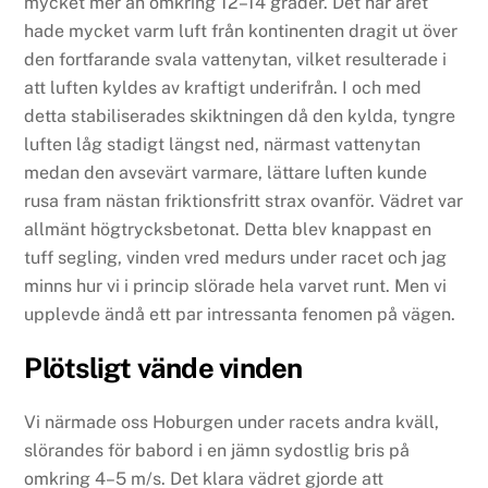
mycket mer än omkring 12–14 grader. Det här året
hade mycket varm luft från kontinenten dragit ut över
den fortfarande svala vattenytan, vilket resulterade i
att luften kyldes av kraftigt underifrån. I och med
detta stabiliserades skiktningen då den kylda, tyngre
luften låg stadigt längst ned, närmast vattenytan
medan den avsevärt varmare, lättare luften kunde
rusa fram nästan friktionsfritt strax ovanför. Vädret var
allmänt högtrycksbetonat. Detta blev knappast en
tuff segling, vinden vred medurs under racet och jag
minns hur vi i princip slörade hela varvet runt. Men vi
upplevde ändå ett par intressanta fenomen på vägen.
Plötsligt vände vinden
Vi närmade oss Hoburgen under racets andra kväll,
slörandes för babord i en jämn sydostlig bris på
omkring 4–5 m/s. Det klara vädret gjorde att