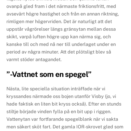
ovanpå gled fram i det närmaste friktionsfritt, med
avsevärt högre hastighet och från en annan riktning,
rimligen mer högervriden. Det är naturligt att det
uppstår vågrörelser längs gränsytan mellan dessa
skikt, varpå luften högre upp kan närma sig, och
kanske till och med nå ner till underlaget under en
period av några minuter. Att det plötsligt blev så
varmt stöder antagandet.
”-Vattnet som en spegel”
Nästa, lite speciella situation inträffade när vi
kryssandes närmade oss bojen utanför Visby (jo, vi
hade faktisk en liten bit kryss också). Efter en stunds
stiltje började vinden fylla på en bit upp i riggen.
Vattenytan var fortfarande spegelblank när vi sakta
men säkert sköt fart. Det gamla IOR-skrovet gled som