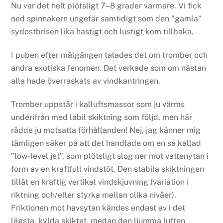
Nu var det helt plötsligt 7–8 grader varmare. Vi fick
ned spinnakern ungefär samtidigt som den ”gamla”
sydostbrisen lika hastigt och lustigt kom tillbaka.
I puben efter målgången talades det om tromber och
andra exotiska fenomen. Det verkade som om nästan
alla hade överraskats av vindkantringen.
Tromber uppstår i kalluftsmassor som ju värms
underifrån med labil skiktning som följd, men här
rådde ju motsatta förhållanden! Nej, jag känner mig
tämligen säker på att det handlade om en så kallad
”low-level jet”, som plötsligt slog ner mot vattenytan i
form av en kraftfull vindstöt. Den stabila skiktningen
tillät en kraftig vertikal vindskjuvning (variation i
riktning och/eller styrka mellan olika nivåer).
Friktionen mot havsytan kändes endast av i det
lägsta, kylda skiktet, medan den ljumma luften