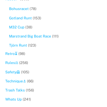
Bohusracet
(78)
Gotland Runt
(153)
M32 Cup
(38)
Marstrand Big Boat Race
(111)
Tjörn Runt
(123)
Retro⏳
(98)
Rules⚖️
(256)
Safety🦺
(105)
Technique⚓️
(66)
Trash Talks
(156)
Whats Up
(241)