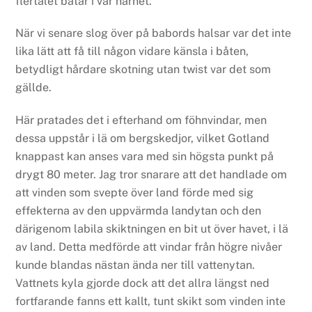
flertalet båtar i vår närhet.
När vi senare slog över på babords halsar var det inte
lika lätt att få till någon vidare känsla i båten,
betydligt hårdare skotning utan twist var det som
gällde.
Här pratades det i efterhand om föhnvindar, men
dessa uppstår i lä om bergskedjor, vilket Gotland
knappast kan anses vara med sin högsta punkt på
drygt 80 meter. Jag tror snarare att det handlade om
att vinden som svepte över land förde med sig
effekterna av den uppvärmda landytan och den
därigenom labila skiktningen en bit ut över havet, i lä
av land. Detta medförde att vindar från högre nivåer
kunde blandas nästan ända ner till vattenytan.
Vattnets kyla gjorde dock att det allra längst ned
fortfarande fanns ett kallt, tunt skikt som vinden inte