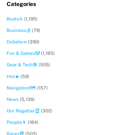
Categories
Boats⛵️
(1,195)
Business💰
(79)
Debate📣
(390)
Fun & Games🤡
(1,185)
Gear & Tech🛠
(505)
Hot🔥
(59)
Navigation🗺
(157)
News
(5,136)
Our Regattas🏆
(302)
People👩
(184)
Races🏁
(503)