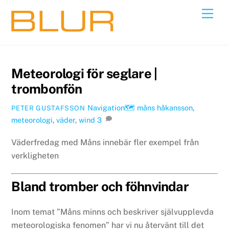
Skip
Back
Men
to
To
content
Top
Meteorologi för seglare |
trombonfön
Navigation🗺
måns håkansson
,
PETER GUSTAFSSON
meteorologi
,
väder
,
wind
3
Väderfredag med Måns innebär fler exempel från
verkligheten
Bland tromber och föhnvindar
Inom temat ”Måns minns och beskriver självupplevda
meteorologiska fenomen” har vi nu återvänt till det