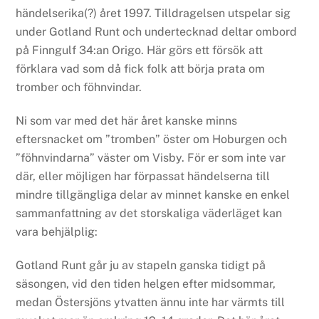
händelserika(?) året 1997. Tilldragelsen utspelar sig
under Gotland Runt och undertecknad deltar ombord
på Finngulf 34:an Origo. Här görs ett försök att
förklara vad som då fick folk att börja prata om
tromber och föhnvindar.
Ni som var med det här året kanske minns
eftersnacket om ”tromben” öster om Hoburgen och
”föhnvindarna” väster om Visby. För er som inte var
där, eller möjligen har förpassat händelserna till
mindre tillgängliga delar av minnet kanske en enkel
sammanfattning av det storskaliga väderläget kan
vara behjälplig:
Gotland Runt går ju av stapeln ganska tidigt på
säsongen, vid den tiden helgen efter midsommar,
medan Östersjöns ytvatten ännu inte har värmts till