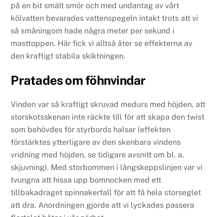
på en bit smält smör och med undantag av vårt
kölvatten bevarades vattenspegeln intakt trots att vi
så småningom hade några meter per sekund i
masttoppen. Här fick vi alltså åter se effekterna av
den kraftigt stabila skiktningen.
Pratades om föhnvindar
Vinden var så kraftigt skruvad medurs med höjden, att
storskotsskenan inte räckte till för att skapa den twist
som behövdes för styrbords halsar (effekten
förstärktes ytterligare av den skenbara vindens
vridning med höjden, se tidigare avsnitt om bl. a.
skjuvning). Med storbommen i långskeppslinjen var vi
tvungna att hissa upp bomnocken med ett
tillbakadraget spinnakerfall för att få hela storseglet
att dra. Anordningen gjorde att vi lyckades passera