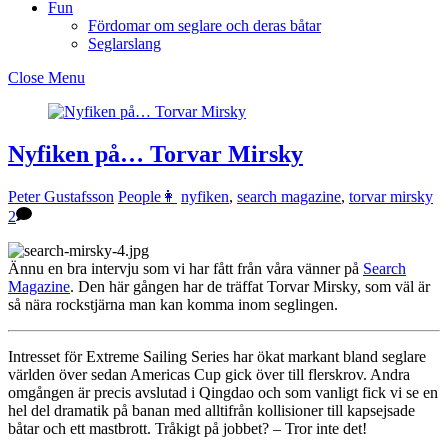
Fun
Fördomar om seglare och deras båtar
Seglarslang
Close Menu
Nyfiken på… Torvar Mirsky
Peter Gustafsson
People👩
nyfiken
,
search magazine
,
torvar mirsky
2
Ännu en bra intervju som vi har fått från våra vänner på
Search
Magazine
. Den här gången har de träffat Torvar Mirsky, som väl är
så nära rockstjärna man kan komma inom seglingen.
Intresset för Extreme Sailing Series har ökat markant bland seglare
världen över sedan Americas Cup gick över till flerskrov. Andra
omgången är precis avslutad i Qingdao och som vanligt fick vi se en
hel del dramatik på banan med alltifrån kollisioner till kapsejsade
båtar och ett mastbrott. Tråkigt på jobbet? – Tror inte det!