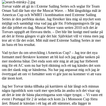
Torvar valde att gå in i Exteme Sailing Series och seglar för Team
Oman Sail där han styr the Muscat Wave. – Mitt långsiktiga mål är
Americas Cup och WMRT i kombination med Extreme Sailing
Series är den perfekta skolan. Jag försöker lära mig så mycket som
möjligt och samtidigt visa vad jag går för. Förhoppningsvis får jag
det där jobbet en dag. Muscat Wave vann serien 2010 och det är
Torvars uppgift att försvara titeln. – Det blir lite lustigt med tanke på
att det är första gången vi gör det här. Självklart vill vi vinna men jag
tror att vi får det svårt. Mitt mål med Extreme Sailing Series är mer
än bara ett bra resultat.
Vad tycker du om utveckling i Americas Cup? – Jag tror det nya
formatet med flerskrov kommer att bli kul och jag gillar tanken på
mer moderna båtar. Det enda som stör mig är att jag har förberett
mig för ett AC som nu har bytt riktning och ett tag kändes det som
om det slank mig ur händerna. Nu har jag anpassat mig och jag är
övertygad att om vi fortsätter som vi gör just nu kommer vi att vara
där inom kort.
Jag ber Torvar tänka tillbaka på karriären så här långt och minnas
några ögonblick som varit mer speciella än andra och det visar sig
att det är inte de bästa placeringarna som väger tyngst. – Vi vann ett
event i Portugal för 2 år sedan och kom 2a i Monsoon Cup förra
året. Ibland är känslan i ett lag att allt stämmer, alla lägger in