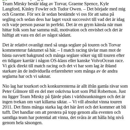
Team Mirsky består idag av Torvar, Graeme Spence, Kyle
Langford, Kinley Fowler och Tudor Owen. – Det började med mig
och Graeme. För sex år sedan bestämde vi oss för att satsa på
segling och sedan dess har laget vuxit successivt till vad det är idag
och varje person passar in perfekt. Det är en grym känsla när man
hittar folk som har samma mål, motivation och envishet och det är
häftigt att vara en del av något sådant.
Det är relativt ovanligt med så unga seglare på touren och Torvar
kommenterar faktumet så här. – I match racing tävlar man mot de
bästa oavsett bakgrund och många seglare söker sig till touren efter
en tidigare karriär i någon OS-klass eller kanske VolvoOcean race.
Vi gick direkt till match racing och det vi har som lag är ibland
starkare än de individuella erfarenheter som många av de andra
seglarna har och vi saknar.
Nio lag har tourkort och konkurrenterna är allt ifrån gamla rävar som
Peter Gilmore till en del mer oskrivna kort som Phil Robertson. Just
nu ligger Team Mirsky på fjärde plats i världsrankningen och det är
ingen tvekan om vart killarna siktar. – Vi vill absolut vinna touren
2011. Det finns många starka lag det här året och det kommer att bli
tufft. Det handlar om att prestera på topp genom alla eventen och
samtliga team har potential att vinna, det svåra är att hålla hög nivå
genom hela säsongen.