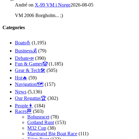
André
on
X-99 VM i Norge
2026-08-05
VM 2006 Borgholm... ;)
Categories
Boats⛵️
(1,195)
Business💰
(79)
Debate📣
(390)
Fun & Games🤡
(1,185)
Gear & Tech🛠
(505)
Hot🔥
(59)
Navigation🗺
(157)
News
(5,136)
Our Regattas🏆
(302)
People👩
(184)
Races🏁
(503)
Bohusracet
(78)
Gotland Runt
(153)
M32 Cup
(38)
Marstrand Big Boat Race
(111)