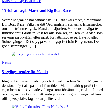
Marstrand Big Boat Race
15 skäl att segla Marstrand Big Boat Race
Search Magazine har sammanställt 15 bra skäl att segla Marstrand
Big Boat Race. Vilket är ditt? Adrenalinet i starterna. Eftersnacket
om hur strömmen gick. Marstrandsfjorden. Världens trevligaste
funktionärer. Gratis frukost för alla som seglar. Den kalla ölen som
serveras på bryggan efter racet. Regattamiddag på Havshotellet.
Solnedgången. Det snygga vandringspriset från Rutgersson. Den
goda stämningen. […]
News
5 seglingstrender för 20-talet
Idag på Båtmässan hade jag och Anna-Lena från Search Magazine
det stora nöjet att spana in i framtiden. Man blir aldrig profet i sin
egen hemstad, så vi hade väl inga stora förväntningar på att få med
oss alla, men det var kul att vrida på dessa frågeställningar utifrån
olika perspektiv. Jag jobbar ju lite […]