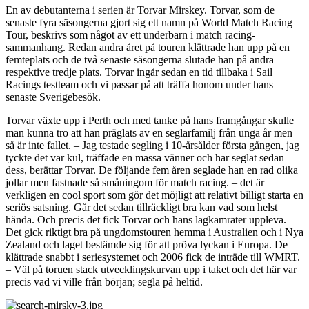
En av debutanterna i serien är Torvar Mirskey. Torvar, som de
senaste fyra säsongerna gjort sig ett namn på World Match Racing
Tour, beskrivs som något av ett underbarn i match racing-
sammanhang. Redan andra året på touren klättrade han upp på en
femteplats och de två senaste säsongerna slutade han på andra
respektive tredje plats. Torvar ingår sedan en tid tillbaka i Sail
Racings testteam och vi passar på att träffa honom under hans
senaste Sverigebesök.
Torvar växte upp i Perth och med tanke på hans framgångar skulle
man kunna tro att han präglats av en seglarfamilj från unga år men
så är inte fallet. – Jag testade segling i 10-årsålder första gången, jag
tyckte det var kul, träffade en massa vänner och har seglat sedan
dess, berättar Torvar. De följande fem åren seglade han en rad olika
jollar men fastnade så småningom för match racing. – det är
verkligen en cool sport som gör det möjligt att relativt billigt starta en
seriös satsning. Går det sedan tillräckligt bra kan vad som helst
hända. Och precis det fick Torvar och hans lagkamrater uppleva.
Det gick riktigt bra på ungdomstouren hemma i Australien och i Nya
Zealand och laget bestämde sig för att pröva lyckan i Europa. De
klättrade snabbt i seriesystemet och 2006 fick de inträde till WMRT.
– Väl på toruen stack utvecklingskurvan upp i taket och det här var
precis vad vi ville från början; segla på heltid.