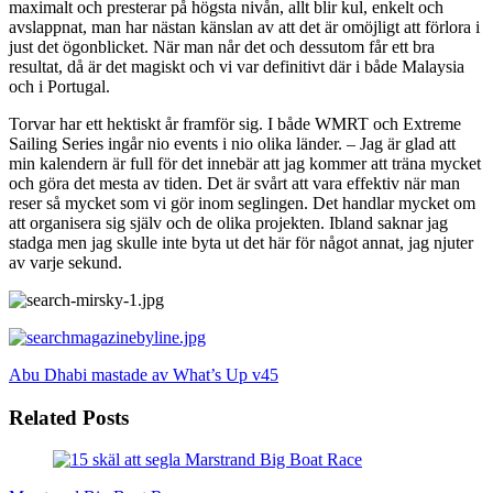
maximalt och presterar på högsta nivån, allt blir kul, enkelt och
avslappnat, man har nästan känslan av att det är omöjligt att förlora i
just det ögonblicket. När man når det och dessutom får ett bra
resultat, då är det magiskt och vi var definitivt där i både Malaysia
och i Portugal.
Torvar har ett hektiskt år framför sig. I både WMRT och Extreme
Sailing Series ingår nio events i nio olika länder. – Jag är glad att
min kalendern är full för det innebär att jag kommer att träna mycket
och göra det mesta av tiden. Det är svårt att vara effektiv när man
reser så mycket som vi gör inom seglingen. Det handlar mycket om
att organisera sig själv och de olika projekten. Ibland saknar jag
stadga men jag skulle inte byta ut det här för något annat, jag njuter
av varje sekund.
Abu Dhabi mastade av
What’s Up v45
Related Posts