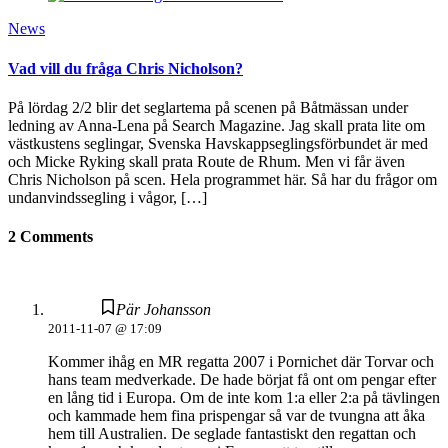
News
Vad vill du fråga Chris Nicholson?
På lördag 2/2 blir det seglartema på scenen på Båtmässan under
ledning av Anna-Lena på Search Magazine. Jag skall prata lite om
västkustens seglingar, Svenska Havskappseglingsförbundet är med
och Micke Ryking skall prata Route de Rhum. Men vi får även
Chris Nicholson på scen. Hela programmet här. Så har du frågor om
undanvindssegling i vågor, […]
2 Comments
Pär Johansson
2011-11-07 @ 17:09
Kommer ihåg en MR regatta 2007 i Pornichet där Torvar och
hans team medverkade. De hade börjat få ont om pengar efter
en lång tid i Europa. Om de inte kom 1:a eller 2:a på tävlingen
och kammade hem fina prispengar så var de tvungna att åka
hem till Australien. De seglade fantastiskt den regattan och