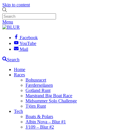
Skip to content
Menu
Facebook
YouTube
Mail
Search
Home
Races
Bohusracet
Færderseilasen
Gotland Runt
Marstrand Big Boat Race
Midsummer Solo Challenge
Tjörn Runt
Tech
Boats & Polars
Albin Nova – Blur #1
J/109 – Blur #2