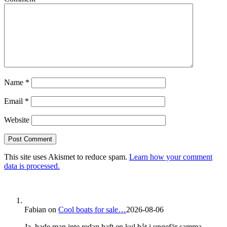
Name
*
Email
*
Website
This site uses Akismet to reduce spam.
Learn how your comment
data is processed.
Fabian
on
Cool boats for sale…
2026-08-06
Ja, hade man inte redan haft en kul båt i ungefär samma