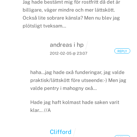
Jag hade bestämt mig för rostfritt då det är
billigare, väger mindre och mer lättskött.
Också lite sobrare känsla? Men nu blev jag
plötsligt tveksam…
andreas i hp
REPLY
2012-02-05 @ 23:07
haha…jag hade oxå funderingar, jag valde
praktisk/lättskött före utseende:-)
Men jag
valde pentry i mahogny oxå…
Hade jag haft kolmast hade saken varit
klar…
//A
Clifford