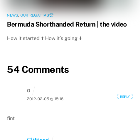
NEWS
,
OUR REGATTAS🏆
Bermuda Shorthanded Return | the video
How it started ⬆️ How it’s going ⬇️
54 Comments
o
REPLY
2012-02-05 @ 15:16
fint
Clifford