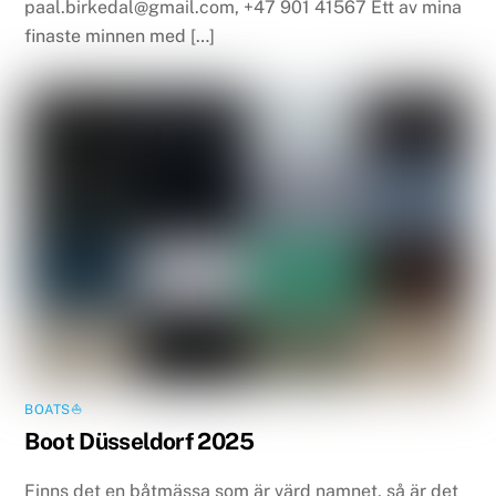
paal.birkedal@gmail.com, +47 901 41567 Ett av mina
finaste minnen med […]
BOATS⛵️
Boot Düsseldorf 2025
Finns det en båtmässa som är värd namnet, så är det