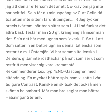
jag att den är eftersom det är ett CE-krav om jag inte
har helt fel.
Se´n får du minuspoäng av Curt Gelin då
toaletten inte sitter i färdriktningen….:-) Jag tycker
precis tvärtom, när toan sitter som i J-111 så funkar det
allra bäst. Testar man i 20 gr. krängning så inser man
det.
Se´n det här med ugnen som “overkill”. Se till att
dom sätter in en bättre ugn än denna italienska som
rostar t.o.m. i Östersjön. Vi har samma italienska i
Dehlern, gillar inte rostfläckar på nå´t som ser ut som
rostfritt men visar sig vara kromat stål…
Rekommenderar t.ex. typ “ENO-Gascoigne” med
eltändning. En mycket bättre spis, som vi satte i vår
tidigare Contrast.
Kanske en skitsak det också men
skönt o ha ombord. Mår man bra seglar man bättre.
Hälsningar
StefanK