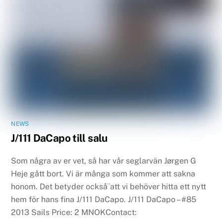
NEWS
J/111 DaCapo till salu
Som några av er vet, så har vår seglarvän Jørgen G
Heje gått bort. Vi är många som kommer att sakna
honom. Det betyder också¨att vi behöver hitta ett nytt
hem för hans fina J/111 DaCapo. J/111 DaCapo – #85
2013 Sails Price: 2 MNOKContact: