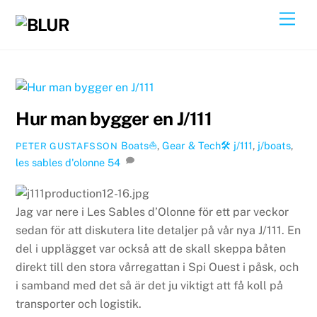
Skip
Back
Men
to
To
content
Top
Hur man bygger en J/111
Boats⛵️
,
Gear & Tech🛠
j/111
,
j/boats
,
PETER GUSTAFSSON
les sables d'olonne
54
Jag var nere i Les Sables d’Olonne för ett par veckor
sedan för att diskutera lite detaljer på vår nya J/111. En
del i upplägget var också att de skall skeppa båten
direkt till den stora vårregattan i Spi Ouest i påsk, och
i samband med det så är det ju viktigt att få koll på
transporter och logistik.