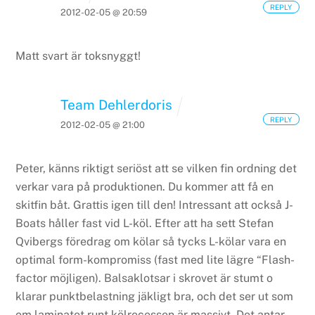
REPLY
2012-02-05 @ 20:59
Matt svart är toksnyggt!
Team Dehlerdoris
REPLY
2012-02-05 @ 21:00
Peter, känns riktigt seriöst att se vilken fin ordning det
verkar vara på produktionen. Du kommer att få en
skitfin båt. Grattis igen till den! Intressant att också J-
Boats håller fast vid L-köl. Efter att ha sett Stefan
Qvibergs föredrag om kölar så tycks L-kölar vara en
optimal form-kompromiss (fast med lite lägre “Flash-
factor möjligen).
Balsaklotsar i skrovet är stumt o
klarar punktbelastning jäkligt bra, och det ser ut som
om laminatet runt kölrecessen är massivt. Det antar