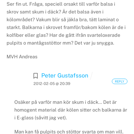
Ser fin ut.
Fråga, speciell orsakt till varför balsa i
skrov samt skum i däck?
Är det balsa även i
kölområdet?
Vakum blir så jäkla bra, tätt laminat o
starkt.
Balkarna i skrovet framför/bakom kölen är de i
kolfiber eller glas?
Har de gått ifrån svarteloxerade
pulpits o mantågsstöttor mm?
Det var ju snygga.
MVH Andreas
Peter Gustafsson
REPLY
2012-02-05 @ 20:39
Osäker på varför man kör skum i däck… Det är
homogent material där kölen sitter och balkarna är
i E-glass (såvitt jag vet).
Man kan få pulpits och stöttor svarta om man vill.