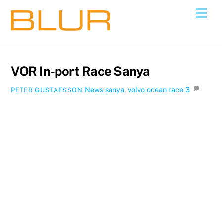
Skip
Back
Men
to
To
content
Top
VOR In-port Race Sanya
News
sanya
,
volvo ocean race
3
PETER GUSTAFSSON