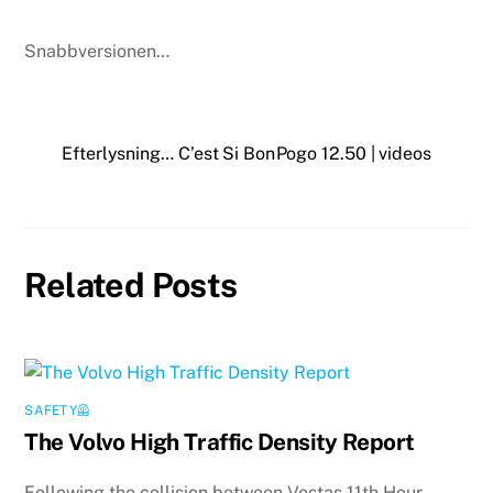
Snabbversionen…
Efterlysning… C’est Si Bon
Pogo 12.50 | videos
Related Posts
SAFETY🦺
The Volvo High Traffic Density Report
Following the collision between Vestas 11th Hour