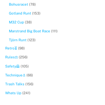
Bohusracet
(78)
Gotland Runt
(153)
M32 Cup
(38)
Marstrand Big Boat Race
(111)
Tjörn Runt
(123)
Retro⏳
(98)
Rules⚖️
(256)
Safety🦺
(105)
Technique⚓️
(66)
Trash Talks
(156)
Whats Up
(241)