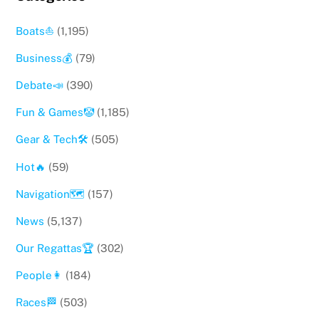
Boats⛵️
(1,195)
Business💰
(79)
Debate📣
(390)
Fun & Games🤡
(1,185)
Gear & Tech🛠
(505)
Hot🔥
(59)
Navigation🗺
(157)
News
(5,137)
Our Regattas🏆
(302)
People👩
(184)
Races🏁
(503)