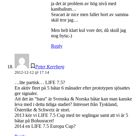
ja det är problem av hög nivå med
kanibalism…
Seacart är nice men faller bort av samma
skäl tror jag…
Men helt klart kul vore det, då skull jag
nog byta;-)
Reply
Peter Kerrberg
2012-12-12 @ 17:14
…lite partisk… LIFE 7.5?
En aktiv fleet på 5 båtar 6 månader efter prototypen sjösattes
ger signaler.
Att det än “bara” är Svenska & Norska båtar kan man kanske
leva med i detta tidiga stadiet? Intresset från Tyskland,
Österrike & Schweiz är stort.
2013 kör vi LIFE 7.5 Cup med tre seglingar samt att vi är 5
båtar på Bohusracet!
2014 en LIFE 7.5 Europa Cup?