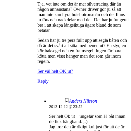
Tja, vet inte om det är mer silverracing där än
någon annanstans? Owner-driver gör ju så att
man inte kan hyra hotshotrorsmän och det finns
ju för- och nackdelar med det. Det har ju fungerat
bra i att skapa långsiktiga ägare bland de som
betalar.
Sedan har ju tre pers fullt upp att segla båten och
då är det svårt att sitta med benen ut? En styr, en
kör baksegel och en framsegel. Ingen får bara
kötta men visst hänger man det som går inom
regeln.
Ser väl helt OK ut?
Reply
Anders Nilsson
2012-12-12 @ 23:52
Ser helt Ok ut – ungefär som H-båt innan
de fick hängband. ;-)
Jag tror den är riktigt kul just för att de är