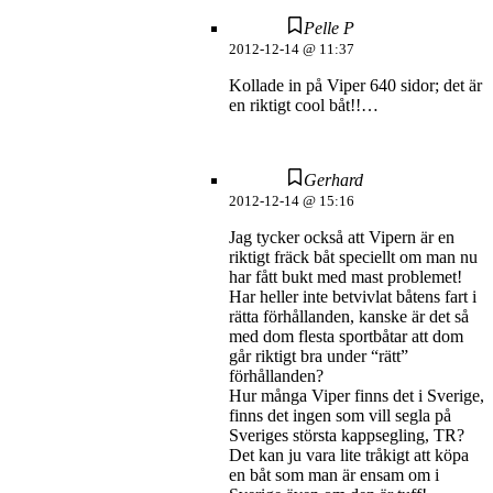
Pelle P
2012-12-14 @ 11:37
Kollade in på Viper 640 sidor; det är
en riktigt cool båt!!…
Gerhard
2012-12-14 @ 15:16
Jag tycker också att Vipern är en
riktigt fräck båt speciellt om man nu
har fått bukt med mast problemet!
Har heller inte betvivlat båtens fart i
rätta förhållanden, kanske är det så
med dom flesta sportbåtar att dom
går riktigt bra under “rätt”
förhållanden?
Hur många Viper finns det i Sverige,
finns det ingen som vill segla på
Sveriges största kappsegling, TR?
Det kan ju vara lite tråkigt att köpa
en båt som man är ensam om i