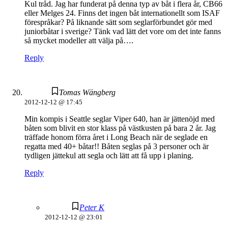
Kul tråd. Jag har funderat på denna typ av båt i flera år, CB66
eller Melges 24. Finns det ingen båt internationellt som ISAF
förespråkar? På liknande sätt som seglarförbundet gör med
juniorbåtar i sverige? Tänk vad lätt det vore om det inte fanns
så mycket modeller att välja på….
Reply
Tomas Wängberg
2012-12-12 @ 17:45
Min kompis i Seattle seglar Viper 640, han är jättenöjd med
båten som blivit en stor klass på västkusten på bara 2 år. Jag
träffade honom förra året i Long Beach när de seglade en
regatta med 40+ båtar!! Båten seglas på 3 personer och är
tydligen jättekul att segla och lätt att få upp i planing.
Reply
Peter K
2012-12-12 @ 23:01