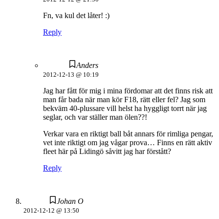
Fn, va kul det låter! :)
Reply
Anders
2012-12-13 @ 10:19
Jag har fått för mig i mina fördomar att det finns risk att
man får bada när man kör F18, rätt eller fel? Jag som
bekväm 40-plussare vill helst ha hyggligt torrt när jag
seglar, och var ställer man ölen??!
Verkar vara en riktigt ball båt annars för rimliga pengar,
vet inte riktigt om jag vågar prova… Finns en rätt aktiv
fleet här på Lidingö såvitt jag har förstått?
Reply
Johan O
2012-12-12 @ 13:50