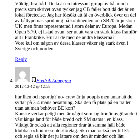
Väldigt bra tråd. Detta är en intressant grupp av båtar och
precis som skrivet ovan tycker jag CB faller bort då det är en
lokal företeelse. Jag har försökt att få en överblick över en del
av båttypernas spridning på kontinenten och SB20 är ju stor i
UK men finns representerad i stora delar av Europa. Medan
Open 5.70, ej listad ovan, ser ut att vara en stark klass framför
allt i Frankrike. Hur är de med de andra klasserna?
Vore kul om någon av dessa klasser växer sig stark även i
Sverige och norden.
Reply
Fredrik Lönegren
2012-12-12 @ 12:59
hur liten och sportig? no- crew är ju poppis men antar att du
syftar på 3-4 mans besättning. Ska den få plats på en trailer
utan att man behöver BE kort?
Kanske verkar petigt men är något som jag tror är avgörande i
vårt långa land för både bredd och SM status i en klass.
Viktigt är också att alla regioner drar åt samma håll både
klubbar och intressenter/företag. Ska man också ner till EU
och segla så blir det ju lättare om den är minder och lätt.