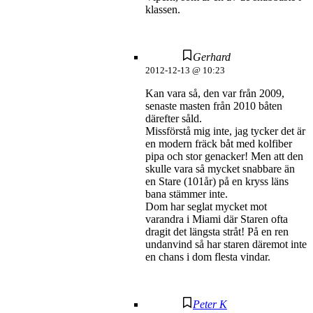
klassen.
Gerhard
2012-12-13 @ 10:23
Kan vara så, den var från 2009,
senaste masten från 2010 båten
därefter såld.
Missförstå mig inte, jag tycker det är
en modern fräck båt med kolfiber
pipa och stor genacker! Men att den
skulle vara så mycket snabbare än
en Stare (101år) på en kryss läns
bana stämmer inte.
Dom har seglat mycket mot
varandra i Miami där Staren ofta
dragit det längsta stråt! På en ren
undanvind så har staren däremot inte
en chans i dom flesta vindar.
Peter K