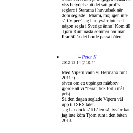
viss betydelse att det satt proffs
seglare i Stararna i huvudsak när
dom seglade i Miami, möjligen inte
så i Viper? Jag har tyvärr inte sett
någon segla i Sverige ännu! Kom till
Tjörn Runt nästa sommar när man
firar 50 år det borde passa båten.
Peter K
2012-12-14 @ 10:44
Med Vipern vann vi Hermanö runt
2011 :)
(även om ett utgånget mätbrev
gjorde att vi “bara” fick fört i mål
pris).
Så den dagen seglade Vipern väl
upp till SRS talet.
Jag har dock sålt båten så, tyvärr kan
jag inte köra Tjörn runt i den båten
2013.