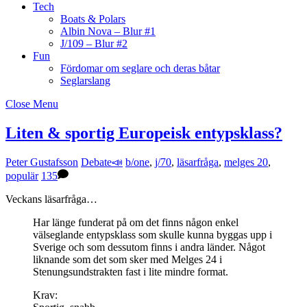
Tech
Boats & Polars
Albin Nova – Blur #1
J/109 – Blur #2
Fun
Fördomar om seglare och deras båtar
Seglarslang
Close Menu
Liten & sportig Europeisk entypsklass?
Peter Gustafsson
Debate📣
b/one
,
j/70
,
läsarfråga
,
melges 20
,
populär
135
Veckans läsarfråga…
Har länge funderat på om det finns någon enkel
välseglande entypsklass som skulle kunna byggas upp i
Sverige och som dessutom finns i andra länder. Något
liknande som det som sker med Melges 24 i
Stenungsundstrakten fast i lite mindre format.
Krav: