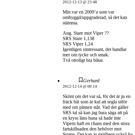
2012-12-13 @ 23:48
Min var en 2009’a som var
ombyggd/uppgraderad, så det kan
stämma.
Ang. Stare mot Viper ??
SRS Stare 1,138
SRS Viper 1,24
Igentligen ointressant, det handlar
mer om tycke och smak.
Två otroligt bra båtar.
Gerhard
2012-12-14 @ 00:14
Skönt om det var så, för det är ju en
fräck båt som är kul att segla utför
med om pinnen står. Vad det gäller
SRS tal så kan jag bara säga att på
en kryss läns bana så hade inte
Vipern haft en chans med den stora
fartskillnaden den behöver mot
Staren. Det kan ju möjligen också ha