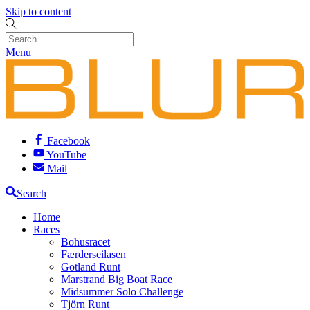
Skip to content
Menu
Facebook
YouTube
Mail
Search
Home
Races
Bohusracet
Færderseilasen
Gotland Runt
Marstrand Big Boat Race
Midsummer Solo Challenge
Tjörn Runt