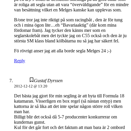
är roliga att segla utan att vara “överväldigande” för en mindre
van besättning vilket en Melges kanske kan upplevas som.
B/one tror jag inte riktigt på som racingbåt , den är för tung
och i mina ögon lite…eh “Bavariaaktig” (där kom mina
fördomar fram). Jag tycker den känns mer som en
seglarskolebåt men det tyckte jag on C55 också och den är ju
största SM klass bland kölbåtarna nu så jag har säkert fel.
Fö rövrigt anser jag att alla borde segla Melges 24 ;-)
Reply
Gustaf Dyrssen
2012-12-12 @ 13:20
Det bästa jag gjort för min segling är att byta till Formula 18
katamaran. Visserligen en box regel (så nästan entyp) men
kattorna är så lika att det inte spelar någon större roll vilken
man har.
Billigt blir det också då 5-7 producenter konkurrerar om
kundernas gunst.
Kul för det går fort och det faktum att man bara är 2 ombord