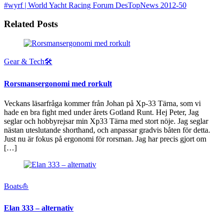
#wyrf | World Yacht Racing Forum
DesTopNews 2012-50
Related Posts
Gear & Tech🛠
Rorsmansergonomi med rorkult
Veckans läsarfråga kommer från Johan på Xp-33 Tärna, som vi
hade en bra fight med under årets Gotland Runt. Hej Peter, Jag
seglar och hobbyrejsar min Xp33 Tärna med stort nöje. Jag seglar
nästan uteslutande shorthand, och anpassar gradvis båten för detta.
Just nu är fokus på ergonomi för rorsman. Jag har precis gjort om
[…]
Boats⛵️
Elan 333 – alternativ