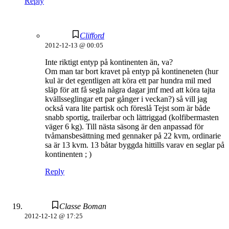
Reply
Clifford
2012-12-13 @ 00:05
Inte riktigt entyp på kontinenten än, va?
Om man tar bort kravet på entyp på kontineneten (hur
kul är det egentligen att köra ett par hundra mil med
släp för att få segla några dagar jmf med att köra tajta
kvällsseglingar ett par gånger i veckan?) så vill jag
också vara lite partisk och föreslå Tejst som är både
snabb sportig, trailerbar och lättriggad (kolfibermasten
väger 6 kg). Till nästa säsong är den anpassad för
tvåmansbesättning med gennaker på 22 kvm, ordinarie
sa är 13 kvm. 13 båtar byggda hittills varav en seglar på
kontinenten ; )
Reply
Classe Boman
2012-12-12 @ 17:25