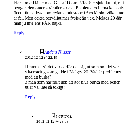
Flerskrov: Håller med Gustaf D om F-18. Ser sjukt kul ut, rätt
pengar, demonterbar/trailerbar etc. Etablerad och mycket aktiv
fleet i finns dessutom redan åtminstone i Stockholm vilket inte
är fel. Men också betydligt mer fysisk än t.ex. Melges 20 där
man ju inte ens FÅR hajka.
Reply
Anders Nilsson
2012-12-12 @ 22:49
Hmmm – så det var därför det såg ut som om det var
silverracing som gällde i Melges 20. Vad är problemet
med att burka?
3 man som har fullt upp att gör plus burka med benen
ut är väl inte så tokigt?
Reply
Patrick L
2012-12-12 @ 23:08