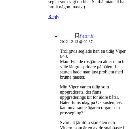
seglar som sagt nu bl.a. Starbåt utan att ha
brutit någon mast -;)
Reply
Peter K
2012-12-13 @ 09:37
Troligtvis seglade han en tidig Viper
640.
Man flyttade röstjärnen akter ut och
satte längre spridare på båten. I
starten hade man just problem med
brutna master.
Min Viper var en tidig som
uppgraderats, det finns
uppgraderings kit för äldre båtar.
Båten finns idag på Ostkusten, ev.
kan nuvarande ägaren organisera
provsegling?
Svårt att jämföra starbåten och
Vipern, som är en av de snabbaste i