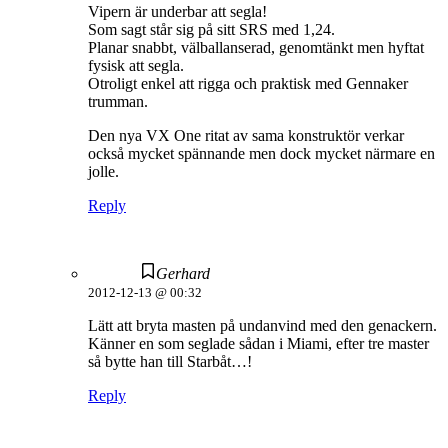
Vipern är underbar att segla!
Som sagt står sig på sitt SRS med 1,24.
Planar snabbt, välballanserad, genomtänkt men hyftat
fysisk att segla.
Otroligt enkel att rigga och praktisk med Gennaker
trumman.
Den nya VX One ritat av sama konstruktör verkar
också mycket spännande men dock mycket närmare en
jolle.
Reply
Gerhard
2012-12-13 @ 00:32
Lätt att bryta masten på undanvind med den genackern.
Känner en som seglade sådan i Miami, efter tre master
så bytte han till Starbåt…!
Reply