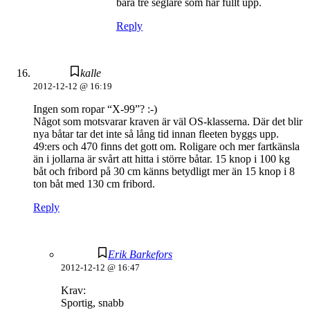
bara tre seglare som har fullt upp.
Reply
kalle
2012-12-12 @ 16:19
Ingen som ropar “X-99”? :-)
Något som motsvarar kraven är väl OS-klasserna. Där det blir
nya båtar tar det inte så lång tid innan fleeten byggs upp.
49:ers och 470 finns det gott om. Roligare och mer fartkänsla
än i jollarna är svårt att hitta i större båtar. 15 knop i 100 kg
båt och fribord på 30 cm känns betydligt mer än 15 knop i 8
ton båt med 130 cm fribord.
Reply
Erik Barkefors
2012-12-12 @ 16:47
Krav:
Sportig, snabb