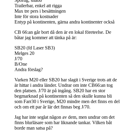
Sportig, snabb
Trailerbar, enkel att rigga
Max tre pers i besättningen
Inte för stora kostnader
Entyp på kontinenten, gärna andra kontinenter också
CB 66:an går bort då den är en lokal företeelse. De
båtar jag kommer att tänka på är:
SB20 (fd Laser SB3)
Melges 20
J/70
B/One
Andra förslag?
Varken M20 eller SB20 har slagit i Sverige trots att de
är hittar i andra länder. Undrar om inte CB66:an tog
den platsen. J/70 är på ingång. SB20 har en stor
begmarknad på kontinenten så den skulle kunna bli
som Farr30 i Sverige, M20 mindre men det finns en del
och om ett par år lär det finnas beg J/70.
Jag har inte seglat någon av dem, men undrar om det
finns blurläsare som har liknande tankar. Vilken båt
borde man satsa på?