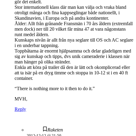
gör det enkelt.
Stor internationell klass där man kan välja och vraka bland
otroligt många och fina kappseglingar både nationellt, i
Skandinavien, i Europa och på andra kontinenter.
Ålder: Allt från grånande Fransmän i 70 års åldern (extremfall
men dock) ner till 20 vilket får mina 47 at vara någonstans
runt medel åldern.
Kunskaps nivån är allt från nya seglare till OS och AC seglare
i en underbar tappning.
Toppbåtarna är enormt hjälpsamma och delar gladeligen med
sig av kunskap och tipps, dvs unik cameraderie i klassen när
man hänger på olika stränder.
Enkla att köra på trailer då den är lätt och okomplicerad eller
att ta isär på en dryg timme och stoppa in 10-12 st i en 40 ft
container.
“There is nothing more to it then to do it.”
MVH,
Reply
Raketen
2012-12-12 @ 21:50