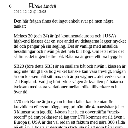
Pelle Lindell
2012-12-12 @ 13:08
Den här frågan finns det inget enkelt svar på men några
tankar:
Melges 20 (och 24) är (på kontinentaleuropa och i USA)
high-end klasser där en stor andel av deltagarna lägger mycket
tid och pengar på sin segling. Det är vanligt med anställda
besättningar och nivån på det hela blir hög. Om letar efter det
så finns det ingen bättre båt. Båtarna är generellt bra byggda
SB20 (före detta SB3) är en snällare båt och nivån i klassen är
nog inte riktigt lika hög vilket kanske kan vara trevligt. Frågan
är om klassen nått sitt max och är på väg ner…det verkar vara
så i England. Vad jag hört ryktesvägen är kvalitén på båtarna
tveksam med stora variationer mellan olika tillverkare och
över tid.
J/70 och B/one är ju nya och dom faller kanske utanför
kravbilden eftersom bägge nog primärt blir 4-mansbåtar (eller
3 klunsar som jag då). J-boats har ju ett oöverträffat “track-
record” på entypsklasser så jag tror J/70 kommer att slå även i
Europa (i USA är det väl redan ett faktum med nära 300 sålda
på ett år). J-boats är dessutom skickliga på att göra båtar som