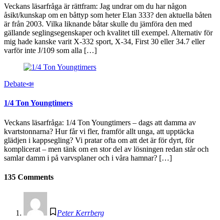
Veckans läsarfråga är rättfram: Jag undrar om du har någon
åsikt/kunskap om en båttyp som heter Elan 333? den aktuella båten
är från 2003. Vilka liknande båtar skulle du jämföra den med
gällande seglingsegenskaper och kvalitet till exempel. Alternativ för
mig hade kanske varit X‑332 sport, X‑34, First 30 eller 34.7 eller
varför inte J/109 som alla […]
Debate📣
1/4 Ton Youngtimers
Veckans läsarfråga: 1/4 Ton Youngtimers – dags att damma av
kvartstonnarna? Hur får vi fler, framför allt unga, att upptäcka
glädjen i kappsegling? Vi pratar ofta om att det är för dyrt, för
komplicerat – men tänk om en stor del av lösningen redan står och
samlar damm i på varvsplaner och i våra hamnar? […]
135 Comments
Peter Kerrberg