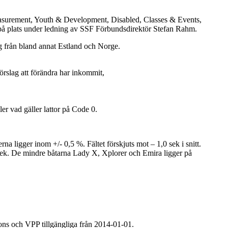
asurement, Youth & Development, Disabled, Classes & Events,
å plats under ledning av SSF Förbundsdirektör Stefan Rahm.
 från bland annat Estland och Norge.
förslag att förändra har inkommit,
er vad gäller lattor på Code 0.
a ligger inom +/- 0,5 %. Fältet förskjuts mot – 1,0 sek i snitt.
0 sek. De mindre båtarna Lady X, Xplorer och Emira ligger på
ons och VPP tillgängliga från 2014-01-01.