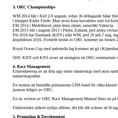
3. ORC Championships
WM 2014 blir i Kiel 2-9 augusti, redan 36 deltagande båtar frå
i inloppet Kieler Förde. Man avser köra havsdelen som två kort
EM 2014 i Medelhavet, plats ännu oklart, sannolikt Valencia.
EM 2015 blir i augusti 2015 i Pärnu, Estland, prel andra veckan
För 2016 har Danmark (KDY) sökt WM, prel 29 juli-7 aug, inga
årsjubileum 2016. Formellt beslut av ORC kommer tas hösten 
Royal Ocean Cup med nationella lag kommer att gå i Köpenham
SHF, KDY och KNS avser att arrangera ett ORC-seminarium i K
4. Race Management
Erfarenheterna av att dela upp större mästerskap med stora startf
mästerskapstitlar.
En motion att fastställa permanenta GPH-band för olika klasser i 
justeras årligen av ORC.
En ny version av ORC Race Management Manual finns nu på
Elektroniska sjökort nyttjas alltmer, det blir allt svårare att få t
5. Promotion & Development