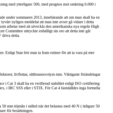
skning med ytterligare 500, med prognos mot omkring 6.000 i
ade under sommaren 2013, innebärande att om man skall ha en
yvärr nyligen meddelat att man inte avser gå vidare i detta
b som arbetar med att utveckla den amerikanska nya regeln High
Committee uttryckte enhälligt sin oro att detta inte går
 driva detta.
er. Enligt Stan bör man ta fram rutiner för att ta vara på mer
lektorer, livflottar, sittbrunnsvolym mm. Viktigaste förändringar
 i Cat 3 skall ha en verifierad stabilitet enligt ISO certifiering
ex, i IRC SSS eller i STIX. För Cat 4 fastställdes inga formella
 50 mm töjmån i sidled när det belastas med 40 N ( tidigare 50
mare för besättningen.