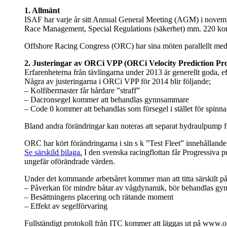
1. Allmänt
ISAF har varje år sitt Annual General Meeting (AGM) i novem
Race Management, Special Regulations (säkerhet) mm. 220 kom
Offshore Racing Congress (ORC) har sina möten parallellt med
2. Justeringar av ORCi VPP (ORCi Velocity Prediction P
Erfarenheterna från tävlingarna under 2013 är generellt goda, ef
Några av justeringarna i ORCi VPP för 2014 blir följande;
– Kolfibermaster får hårdare ”straff”
– Dacronsegel kommer att behandlas gynnsammare
– Code 0 kommer att behandlas som försegel i stället för spinna
Bland andra förändringar kan noteras att separat hydraulpump f
ORC har kört förändringarna i sin s k ”Test Fleet” innehållande 
Se särskild bilaga.
I den svenska racingflottan får Progressiva p
ungefär oförändrade värden.
Under det kommande arbetsåret kommer man att titta särskilt på
– Påverkan för mindre båtar av vågdynamik, bör behandlas g
– Besättningens placering och rätande moment
– Effekt av segelförvaring
Fullständigt protokoll från ITC kommer att läggas ut på www.o