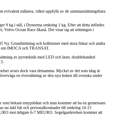
 kvm evivalent målarea, vilket uppfylls av de sammansättningsbara
 9 kg i stål, i Dyneema omkring 1 kg. Efter att detta infördes
et, Volvo Ocean Race likaså. Det visar sig att nötningen i
(35 %). Grundstötning och kollisioner med stora fiskar och andra
r hamnar om IMOCA och TRANSAT.
rsättning av pyroteknik med LED och laser, doublehanded
 3.
ämmelser avses dock vara detsamma. Mycket av det som idag är
 överväga en översättning av den nya boken till svenska under
er som bekant entypsbåtar och man kommer att ha en gemensam
nas nu inkl båt och personalkostnader till omkring 10-15
EURO mot tidigare 6-7 MEURO. Segelgarderoben kommer att