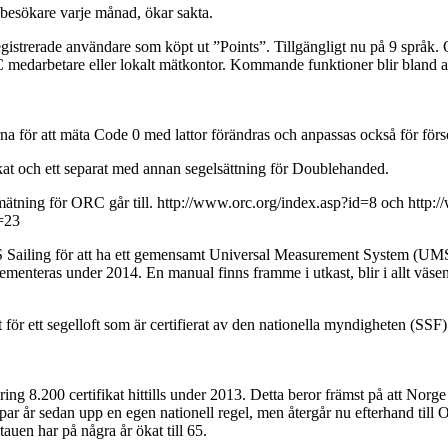
esökare varje månad, ökar sakta.
gistrerade användare som köpt ut ”Points”. Tillgängligt nu på 9 språk.
medarbetare eller lokalt mätkontor. Kommande funktioner blir bland ann
erna för att mäta Code 0 med lattor förändras och anpassas också för för
fikat och ett separat med annan segelsättning för Doublehanded.
tning för ORC går till. http://www.orc.org/index.asp?id=8 och http:/
d=23
iling för att ha ett gemensamt Universal Measurement System (UMS)
plementeras under 2014. En manual finns framme i utkast, blir i allt väs
för ett segelloft som är certifierat av den nationella myndigheten (SSF
g 8.200 certifikat hittills under 2013. Detta beror främst på att Norge 
r år sedan upp en egen nationell regel, men återgår nu efterhand till 
uen har på några år ökat till 65.