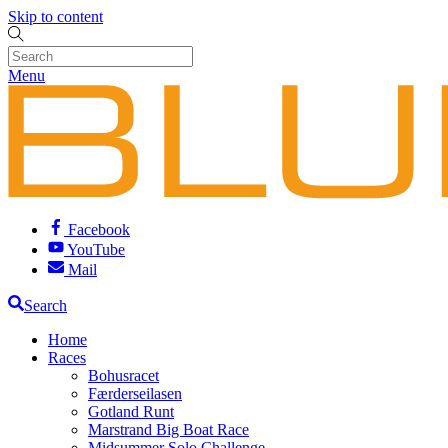
Skip to content
Menu
Facebook
YouTube
Mail
Search
Home
Races
Bohusracet
Færderseilasen
Gotland Runt
Marstrand Big Boat Race
Midsummer Solo Challenge