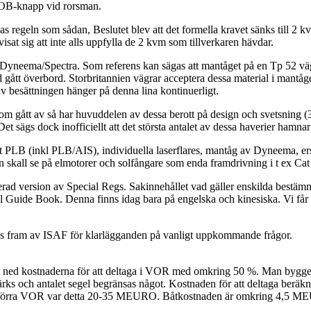
MOB-knapp vid rorsman.
las regeln som sådan, Beslutet blev att det formella kravet sänks till 2
isat sig att inte alls uppfylla de 2 kvm som tillverkaren hävdar.
Dyneema/Spectra. Som referens kan sägas att mantåget på en Tp 52 väger
 gått överbord. Storbritannien vägrar acceptera dessa material i mantåg
 av besättningen hänger på denna lina kontinuerligt.
 som gått av så har huvuddelen av dessa berott på design och svetsning 
%. Det sägs dock inofficiellt att det största antalet av dessa haverie
at PLB (inkl PLB/AIS), individuella laserflares, mantåg av Dyneema, e
n skall se på elmotorer och solfångare som enda framdrivning i t ex Cat
igerad version av Special Regs. Sakinnehållet vad gäller enskilda best
l Guide Book. Denna finns idag bara på engelska och kinesiska. Vi får
s fram av ISAF för klarlägganden på vanligt uppkommande frågor.
tt ned kostnaderna för att deltaga i VOR med omkring 50 %. Man bygg
ärks och antalet segel begränsas något. Kostnaden för att deltaga beräk
I förra VOR var detta 20-35 MEURO. Båtkostnaden är omkring 4,5 M