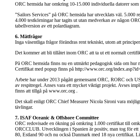
ORC hemsida har omkring 10-15.000 individuella datorer som b
”Sailors Services” på ORC hemsida har utvecklats väl. 5.000 re
4.000 testkörningar har tagits ut utan medverkan av någon ORC 
tabellversion av ett polardiagram.
6. Mätfrågor
Inga väsentliga frågor förändras rent tekniskt, utom att princip
Det kommer att bli tillåtet inom ORC att ta ut ett normalt certi
På ORC hemsida finns nu en utmärkt pedagogisk sida om hur mä
Certifikat med popup finns på http://www.orc.org/index.asp?i
Arbete har under 2013 pågått gemensamt ORC, RORC och US Sa
av respitregel. Anses vara ett mycket viktigt projekt. Avses im
finns att tillgå på www.orc.org .
Det skall enligt ORC Chief Measurer Nicola Sironi vara möjligt 
tävlingar.
7. ISAF Oceanic & Offshore Committee
ORC redovisade en ökning på omkring 1.000 certifikat till omkrin
ORCCLUB. Utvecklingen i Spanien är positiv, man tog för ett pa
80, Estland 90 och nu också Danmark med 18 nya certifikat. Lita