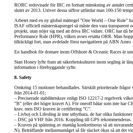
RORC redovisade för IRC en fortsatt minskning av antalet certi
slutet av 2013. Utöver dessa siffror utfärdar man 100-150 temporä
Arbetet med en ny global mätregel ”One World – One Rule” ha
ISAF officiell mästerskapsregel så måste den vara transparent 
projekt, utan nöjer sig med att driva IRC vidare. ORC har då b
Performance Rule (HPR), vilken avses ersätta ORR. Man hoppas 
tillräckligt fort, man avdelade förra navigatören på ABN Amro 
En handbok för domare inom Offshore & Oceanic Races är und
Stan Honey lyfte fram att säkerhetskulturen inom segling är långt 
information i förebyggande syfte.
8. Safety
Omkring 15 motioner behandlades. Särskilt prioriterade frågor va
från 2014-01-01;
– Preciserade stabilitetskrav enligt ISO 12217-2 regelverk vilket 
”B” (eller det högre kravet A). För oneoff båtar som inte har C
krav, men ISO kraven är certifiering ”C”.
– Livboj och Lifesling är inte utbytbara, de har olika funktione
– DSC på VHF från 2016. Koppling till GPS rekommenderas.
– Kraven på spänning av mantåg konkretiseras så att nuvarande 
N). Beträffande mellanmantåget så får slacket ökas så att det vi