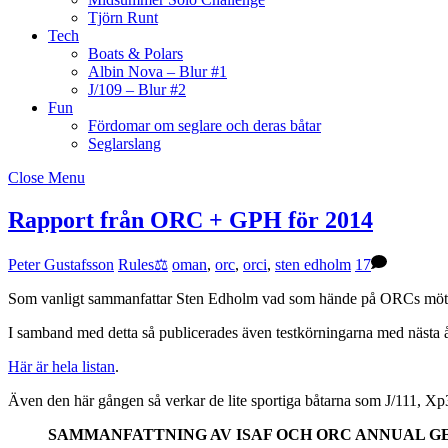
Tjörn Runt
Tech
Boats & Polars
Albin Nova – Blur #1
J/109 – Blur #2
Fun
Fördomar om seglare och deras båtar
Seglarslang
Close Menu
Rapport från ORC + GPH för 2014
Peter Gustafsson
Rules⚖️
oman
,
orc
,
orci
,
sten edholm
17
Som vanligt sammanfattar Sten Edholm vad som hände på ORCs möt
I samband med detta så publicerades även testkörningarna med nästa å
Här är hela listan
.
Även den här gången så verkar de lite sportiga båtarna som J/111, Xp33
SAMMANFATTNING AV ISAF OCH ORC ANNUAL GE