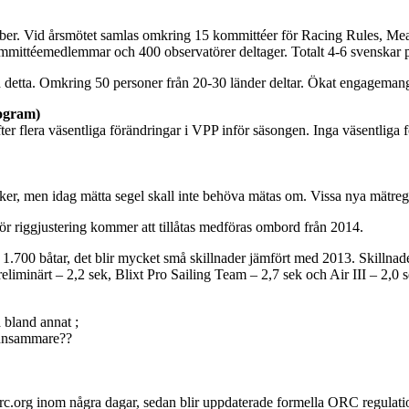
ber. Vid årsmötet samlas omkring 15 kommittéer för Racing Rules, Me
mittéemedlemmar och 400 observatörer deltager. Totalt 4-6 svenskar p
 detta. Omkring 50 personer från 20-30 länder deltar. Ökat engagemang
rogram)
ter flera väsentliga förändringar i VPP inför säsongen. Inga väsentliga 
ker, men idag mätta segel skall inte behöva mätas om. Vissa nya mätregl
ör riggjustering kommer att tillåtas medföras ombord från 2014.
1.700 båtar, det blir mycket små skillnader jämfört med 2013. Skillnadern
reliminärt – 2,2 sek, Blixt Pro Sailing Team – 2,7 sek och Air III – 2,
 bland annat ;
ynnsammare??
rc.org inom några dagar, sedan blir uppdaterade formella ORC regulati