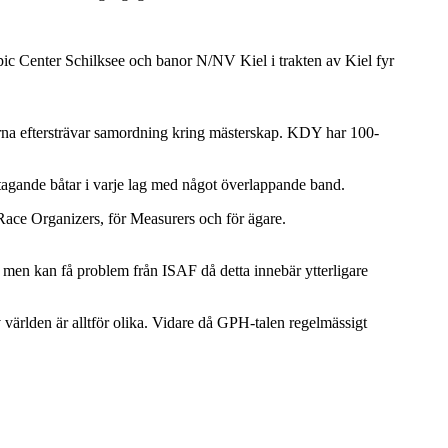
pic Center Schilksee och banor N/NV Kiel i trakten av Kiel fyr
rna eftersträvar samordning kring mästerskap. KDY har 100-
gande båtar i varje lag med något överlappande band.
ce Organizers, för Measurers och för ägare.
a, men kan få problem från ISAF då detta innebär ytterligare
v världen är alltför olika. Vidare då GPH-talen regelmässigt