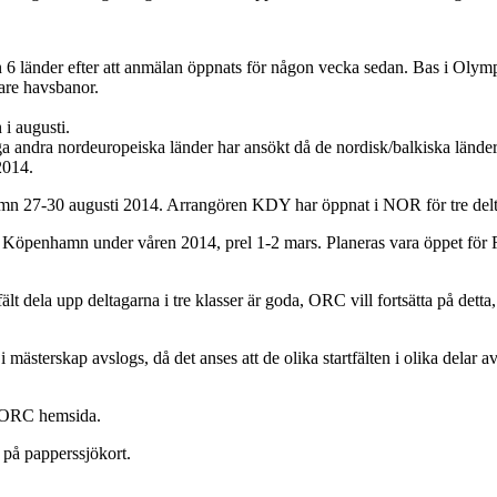
n 6 länder efter att anmälan öppnats för någon vecka sedan. Bas i Olym
are havsbanor.
 i augusti.
 andra nordeuropeiska länder har ansökt då de nordisk/balkiska lände
2014.
n 27-30 augusti 2014. Arrangören KDY har öppnat i NOR för tre delta
öpenhamn under våren 2014, prel 1-2 mars. Planeras vara öppet för Ra
ält dela upp deltagarna i tre klasser är goda, ORC vill fortsätta på dett
mästerskap avslogs, då det anses att de olika startfälten i olika delar a
 ORC hemsida.
ag på papperssjökort.