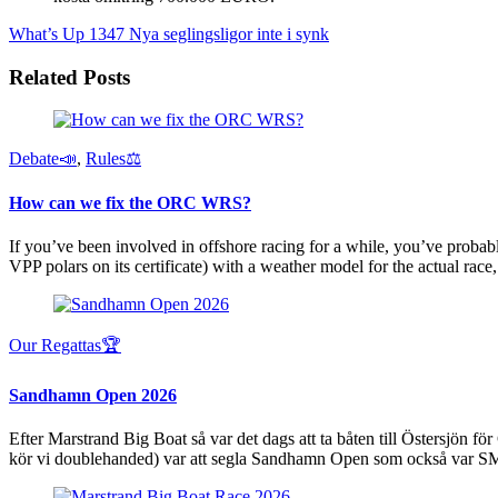
What’s Up 1347
Nya seglingsligor inte i synk
Related Posts
Debate📣
,
Rules⚖️
How can we fix the ORC WRS?
If you’ve been involved in offshore racing for a while, you’ve proba
VPP polars on its certificate) with a weather model for the actual rac
Our Regattas🏆
Sandhamn Open 2026
Efter Marstrand Big Boat så var det dags att ta båten till Östersjön f
kör vi doublehanded) var att segla Sandhamn Open som också var S