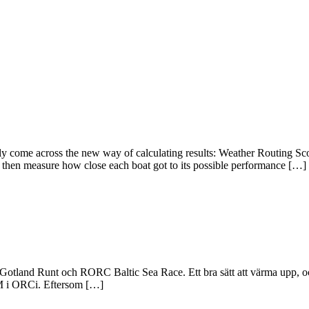
bly come across the new way of calculating results: Weather Routing Sc
e, then measure how close each boat got to its possible performance […]
ör Gotland Runt och RORC Baltic Sea Race. Ett bra sätt att värma upp, o
M i ORCi. Eftersom […]