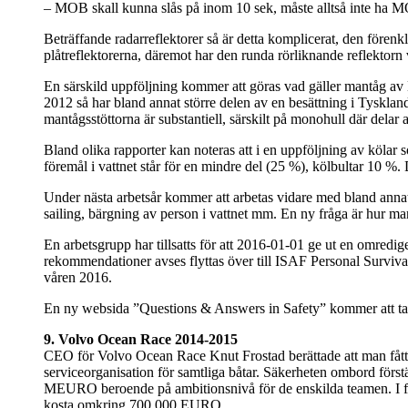
– MOB skall kunna slås på inom 10 sek, måste alltså inte ha 
Beträffande radarreflektorer så är detta komplicerat, den förenk
plåtreflektorerna, däremot har den runda rörliknande reflektorn v
En särskild uppföljning kommer att göras vad gäller mantåg av 
2012 så har bland annat större delen av en besättning i Tyskland
mantågsstöttorna är substantiell, särskilt på monohull där delar
Bland olika rapporter kan noteras att i en uppföljning av kölar
föremål i vattnet står för en mindre del (25 %), kölbultar 10 
Under nästa arbetsår kommer att arbetas vidare med bland ann
sailing, bärgning av person i vattnet mm. En ny fråga är hur ma
En arbetsgrupp har tillsatts för att 2016-01-01 ge ut en omred
rekommendationer avses flyttas över till ISAF Personal Surviva
våren 2016.
En ny websida ”Questions & Answers in Safety” kommer att ta
9. Volvo Ocean Race 2014-2015
CEO för Volvo Ocean Race Knut Frostad berättade att man få
serviceorganisation för samtliga båtar. Säkerheten ombord först
MEURO beroende på ambitionsnivå för de enskilda teamen. 
kosta omkring 700.000 EURO.