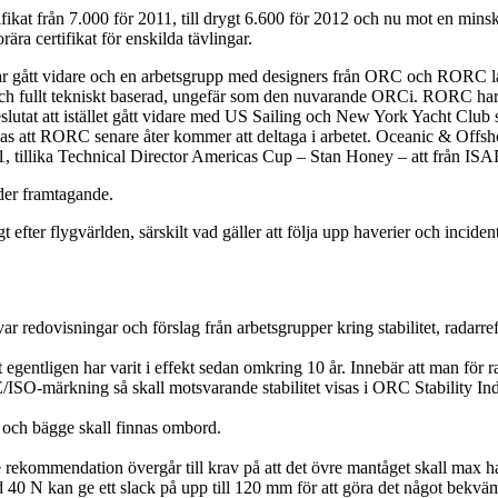
fikat från 7.000 för 2011, till drygt 6.600 för 2012 och nu mot en min
ra certifikat för enskilda tävlingar.
r gått vidare och en arbetsgrupp med designers från ORC och RORC l
och fullt tekniskt baserad, ungefär som den nuvarande ORCi. RORC har t
eslutat att istället gått vidare med US Sailing och New York Yacht Clu
att RORC senare åter kommer att deltaga i arbetet. Oceanic & Offshore 
1, tillika Technical Director Americas Cup – Stan Honey – att från ISAF
er framtagande.
efter flygvärlden, särskilt vad gäller att följa upp haverier och incident
r redovisningar och förslag från arbetsgrupper kring stabilitet, radarref
egentligen har varit i effekt sedan omkring 10 år. Innebär att man för race
E/ISO-märkning så skall motsvarande stabilitet visas i ORC Stability Ind
r och bägge skall finnas ombord.
rekommendation övergår till krav på att det övre mantåget skall max ha
d 40 N kan ge ett slack på upp till 120 mm för att göra det något bekvä