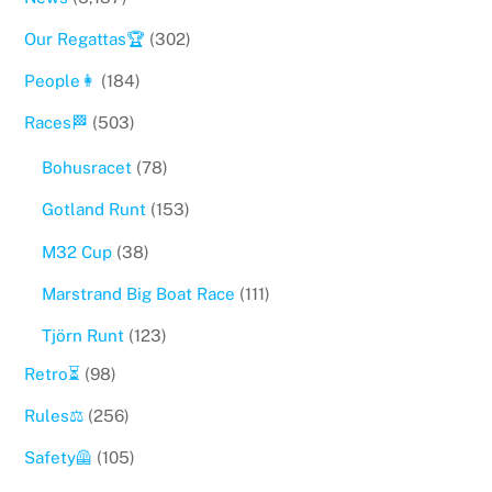
Our Regattas🏆
(302)
People👩
(184)
Races🏁
(503)
Bohusracet
(78)
Gotland Runt
(153)
M32 Cup
(38)
Marstrand Big Boat Race
(111)
Tjörn Runt
(123)
Retro⏳
(98)
Rules⚖️
(256)
Safety🦺
(105)