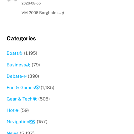
2026-08-05
VM 2006 Borgholm... ;)
Categories
Boats⛵️
(1,195)
Business💰
(79)
Debate📣
(390)
Fun & Games🤡
(1,185)
Gear & Tech🛠
(505)
Hot🔥
(59)
Navigation🗺
(157)
News
(5,137)