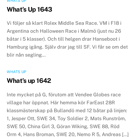
WHATS UP
What’s Up 1643
Vi följer så klart Rolex Middle Sea Race. VM i F18 i
Argentina och Halloween Race i Malmö (just nu 26
båtar i 5 klasser). Och till helgen drar Hanseboot i
Hamburg igång. Själv drar jag till SF. Vi får se om det
blir nån segling…
WHATS UP
What’s up 1642
Inte mycket på G, förutom att Vendee Globes race
village har öppnat. Här hemma kör FarEast 28R
klassmästerskap på Bullandö med 12 båtar på linjen:
1, Jesper Ott​, SWE 34, Toy Soldier 2, Mats Runström​,
SWE 50, China Girl 3, Göran Wiking​, SWE 88, Röd
Orm 4, Hans Broman​, SWE 20, Nemo R 5, Andreas […]