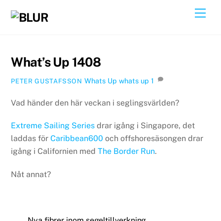
Skip
Back
Men
to
To
content
Top
What’s Up 1408
Whats Up
whats up
1
PETER GUSTAFSSON
Vad händer den här veckan i seglingsvärlden?
Extreme Sailing Series
drar igång i Singapore, det
laddas för
Caribbean600
och offshoresäsongen drar
igång i Californien med
The Border Run
.
Nåt annat?
Nya fibrer inom segeltillverkning