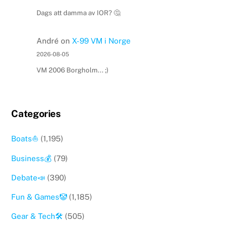
Dags att damma av IOR? 🤔
André
on
X-99 VM i Norge
2026-08-05
VM 2006 Borgholm... ;)
Categories
Boats⛵️
(1,195)
Business💰
(79)
Debate📣
(390)
Fun & Games🤡
(1,185)
Gear & Tech🛠
(505)