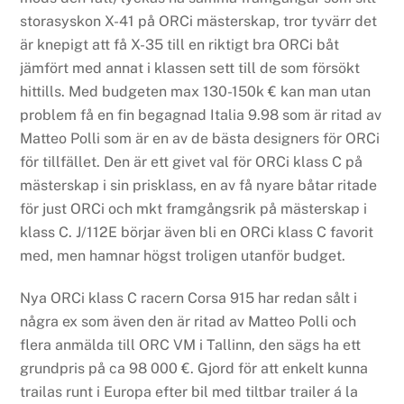
storasyskon X-41 på ORCi mästerskap, tror tyvärr det
är knepigt att få X-35 till en riktigt bra ORCi båt
jämfört med annat i klassen sett till de som försökt
hittills. Med budgeten max 130-150k € kan man utan
problem få en fin begagnad Italia 9.98 som är ritad av
Matteo Polli som är en av de bästa designers för ORCi
för tillfället. Den är ett givet val för ORCi klass C på
mästerskap i sin prisklass, en av få nyare båtar ritade
för just ORCi och mkt framgångsrik på mästerskap i
klass C. J/112E börjar även bli en ORCi klass C favorit
med, men hamnar högst troligen utanför budget.
Nya ORCi klass C racern Corsa 915 har redan sålt i
några ex som även den är ritad av Matteo Polli och
flera anmälda till ORC VM i Tallinn, den sägs ha ett
grundpris på ca 98 000 €. Gjord för att enkelt kunna
trailas runt i Europa efter bil med tiltbar trailer á la