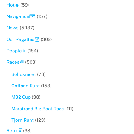
Hot🔥
(59)
Navigation🗺
(157)
News
(5,137)
Our Regattas🏆
(302)
People👩
(184)
Races🏁
(503)
Bohusracet
(78)
Gotland Runt
(153)
M32 Cup
(38)
Marstrand Big Boat Race
(111)
Tjörn Runt
(123)
Retro⏳
(98)