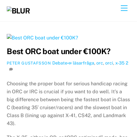
Skip
Back
Men
to
To
content
Top
Best ORC boat under €100K?
Debate📣
läsarfråga
,
orc
,
orci
,
x-35
2
PETER GUSTAFSSON
Choosing the proper boat for serious handicap racing
in ORC or IRC is crucial if you want to do well. It’s a
big difference between being the fastest boat in Class
C (beating 35′ cruiser/racers) and the slowest boat in
Class B (lining up against X-41, CS42, and Landmark
43).