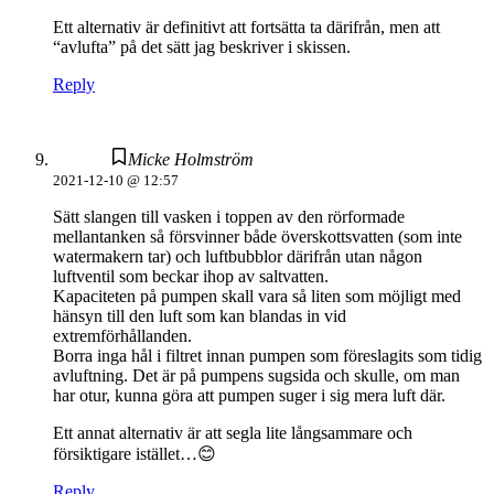
Ett alternativ är definitivt att fortsätta ta därifrån, men att
“avlufta” på det sätt jag beskriver i skissen.
Reply
Micke Holmström
2021-12-10 @ 12:57
Sätt slangen till vasken i toppen av den rörformade
mellantanken så försvinner både överskottsvatten (som inte
watermakern tar) och luftbubblor därifrån utan någon
luftventil som beckar ihop av saltvatten.
Kapaciteten på pumpen skall vara så liten som möjligt med
hänsyn till den luft som kan blandas in vid
extremförhållanden.
Borra inga hål i filtret innan pumpen som föreslagits som tidig
avluftning. Det är på pumpens sugsida och skulle, om man
har otur, kunna göra att pumpen suger i sig mera luft där.
Ett annat alternativ är att segla lite långsammare och
försiktigare istället…😊
Reply