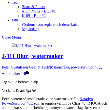
Tech
Boats & Polars
Albin Nova – Blur #1
J/109 – Blur #2
Fun
Fördomar om seglare och deras båtar
Seglarslang
Close Menu
J/111 Blur | watermaker
Peter Gustafsson
Gear & Tech🛠
läsarfråga
,
powersurvivor 40E
,
watermaker
14
Jag skulle behöva hjälp.
Veckans läsarfråga 😃
Förra vintern så installerade vi en watermaker. En
Katadyn
PowerSurvivor 40E
som är ganska vanlig på Class 40, IMOCA och
andra båtar som inte behöver jättemycket vatten. Jag skrev en del