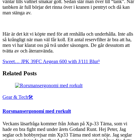
väntar tills vattnet smakar gott. Sedan slår man över till “tank”. När
tanbken är full börjar det rinna över i kranen i pentryt och då kan
man stänga av.
Här är det kit vi köpte med för att renhålla och underhålla. Inte alls
så krångligt när man väl får koll. Ett antal reservfilter är bra att ha,
men vi har klarat oss på två under säsongen. De går dessutom att
tvätta av och återanvända.
Sweet… JPK 39FC
Aegean 600 with J/111 Blur³
Related Posts
Gear & Tech🛠
Rorsmansergonomi med rorkult
Veckans läsarfråga kommer från Johan på Xp-33 Tärna, som vi
hade en bra fight med under årets Gotland Runt. Hej Peter, Jag
seglar och hobbyrejsar min Xp33 Tärna med stort nöje. Jag seglar