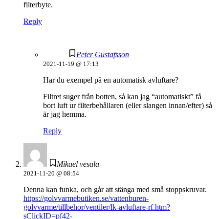
filterbyte.
Reply
Peter Gustafsson
2021-11-19 @ 17:13
Har du exempel på en automatisk avluftare?
Filtret suger från botten, så kan jag “automatiskt” få
bort luft ur filterbehållaren (eller slangen innan/efter) så
är jag hemma.
Reply
Mikael vesala
2021-11-20 @ 08:54
Denna kan funka, och går att stänga med små stoppskruvar.
https://golvvarmebutiken.se/vattenburen-
golvvarme/tillbehor/ventiler/lk-avluftare-rf.htm?
sClickID=pf42-