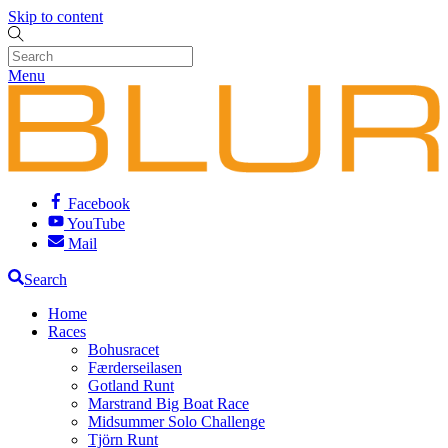
Skip to content
Menu
Facebook
YouTube
Mail
Search
Home
Races
Bohusracet
Færderseilasen
Gotland Runt
Marstrand Big Boat Race
Midsummer Solo Challenge
Tjörn Runt