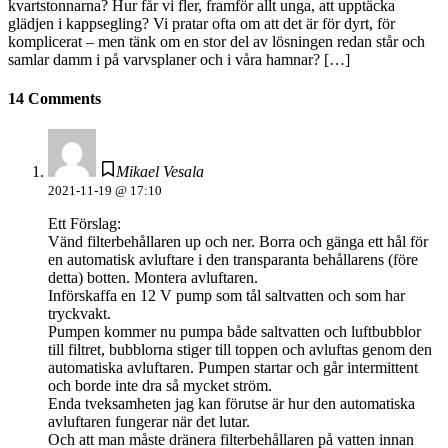
kvartstonnarna? Hur får vi fler, framför allt unga, att upptäcka
glädjen i kappsegling? Vi pratar ofta om att det är för dyrt, för
komplicerat – men tänk om en stor del av lösningen redan står och
samlar damm i på varvsplaner och i våra hamnar? […]
14 Comments
Mikael Vesala
2021-11-19 @ 17:10
Ett Förslag:
Vänd filterbehållaren up och ner. Borra och gänga ett hål för
en automatisk avluftare i den transparanta behållarens (före
detta) botten. Montera avluftaren.
Införskaffa en 12 V pump som tål saltvatten och som har
tryckvakt.
Pumpen kommer nu pumpa både saltvatten och luftbubblor
till filtret, bubblorna stiger till toppen och avluftas genom den
automatiska avluftaren. Pumpen startar och går intermittent
och borde inte dra så mycket ström.
Enda tveksamheten jag kan förutse är hur den automatiska
avluftaren fungerar när det lutar.
Och att man måste dränera filterbehållaren på vatten innan