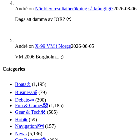
André
on
När blev resultatberäkning så krångligt?
2026-08-06
Dags att damma av IOR? 🤔
André
on
X-99 VM i Norge
2026-08-05
VM 2006 Borgholm... ;)
Categories
Boats⛵️
(1,195)
Business💰
(79)
Debate📣
(390)
Fun & Games🤡
(1,185)
Gear & Tech🛠
(505)
Hot🔥
(59)
Navigation🗺
(157)
News
(5,136)