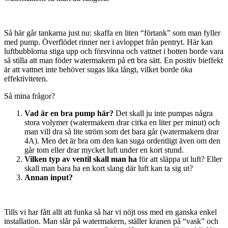
Så här går tankarna just nu: skaffa en liten “förtank” som man fyller
med pump. Överflödet rinner ner i avloppet från pentryt. Här kan
luftbubblorna stiga upp och försvinna och vattnet i botten borde vara
så stilla att man föder watermakern på ett bra sätt. En positiv bieffekt
är att vattnet inte behöver sugas lika långt, vilket borde öka
effektiviteten.
Så mina frågor?
Vad är en bra pump här?
Det skall ju inte pumpas några
stora volymer (watermakern drar cirka en liter per minut) och
man vill dra så lite ström som det bara går (watermakern drar
4A). Men det är bra om den kan suga ordentligt även om den
går tom eller drar mycket luft under en kort stund.
Vilken typ av ventil skall man ha
för att släppa ut luft? Eller
skall man bara ha en kort slang där luft kan ta sig ut?
Annan input?
Tills vi har fått allt att funka så har vi nöjt oss med en ganska enkel
installation. Man slår på watermakern, ställer kranen på “vask” och