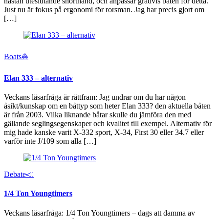
nästan uteslutande shorthand, och anpassar gradvis båten för detta.
Just nu är fokus på ergonomi för rorsman. Jag har precis gjort om
[…]
Boats⛵️
Elan 333 – alternativ
Veckans läsarfråga är rättfram: Jag undrar om du har någon
åsikt/kunskap om en båttyp som heter Elan 333? den aktuella båten
är från 2003. Vilka liknande båtar skulle du jämföra den med
gällande seglingsegenskaper och kvalitet till exempel. Alternativ för
mig hade kanske varit X‑332 sport, X‑34, First 30 eller 34.7 eller
varför inte J/109 som alla […]
Debate📣
1/4 Ton Youngtimers
Veckans läsarfråga: 1/4 Ton Youngtimers – dags att damma av