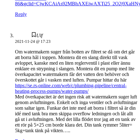
86&gclid=CjwKCAiAs92MBhAXEiwAXTi25_2O2j9XaH
Reply
Ulf
2021-11-24 @ 17:23
Om watermakern suger från botten av filtret se då om det går
att borra hål i toppen. Montera dit en slang direkt till vask
avloppet, kanske med en liten reglerventil i plast eller ännu
enklare en strypning i slangen. Montera dit en pump med lite
överkapacitet watermakern får det vatten den behöver och
överskottet går i vasken med luften. Pumpar hittar du här
https://se.rs-online.com/web/c/plumbing-pipeline/central-
heating-process-pumps/water-pumps/
Med överkapacitet är det ingen risk att watermakern suger luft
genom avluftningen. Enkelt och inga ventiler och avluftningar
som saltar igen. Funkar det inte med att borra i filtret så är din
idé med tank bra men skippa overflow ledningen och låt allt
gå ut i avluftningen. Med det lilla flödet tror jag att en tank av
ett rör på 5×25 cm borde klara det. Din tank rymmer 5liter=
5kg+tank tänk på vikten…..