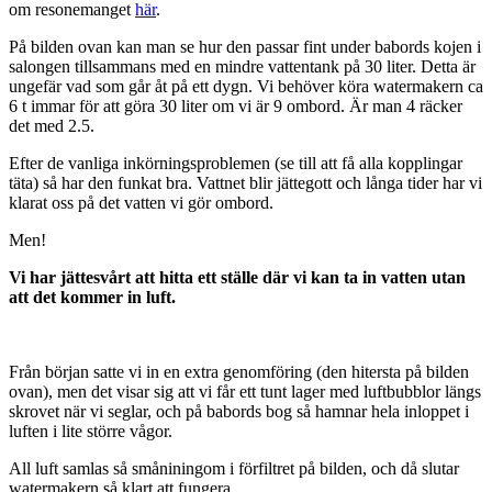
om resonemanget
här
.
På bilden ovan kan man se hur den passar fint under babords kojen i
salongen tillsammans med en mindre vattentank på 30 liter. Detta är
ungefär vad som går åt på ett dygn. Vi behöver köra watermakern ca
6 t immar för att göra 30 liter om vi är 9 ombord. Är man 4 räcker
det med 2.5.
Efter de vanliga inkörningsproblemen (se till att få alla kopplingar
täta) så har den funkat bra. Vattnet blir jättegott och långa tider har vi
klarat oss på det vatten vi gör ombord.
Men!
Vi har jättesvårt att hitta ett ställe där vi kan ta in vatten utan
att det kommer in luft.
Från början satte vi in en extra genomföring (den hitersta på bilden
ovan), men det visar sig att vi får ett tunt lager med luftbubblor längs
skrovet när vi seglar, och på babords bog så hamnar hela inloppet i
luften i lite större vågor.
All luft samlas så småniningom i förfiltret på bilden, och då slutar
watermakern så klart att fungera.