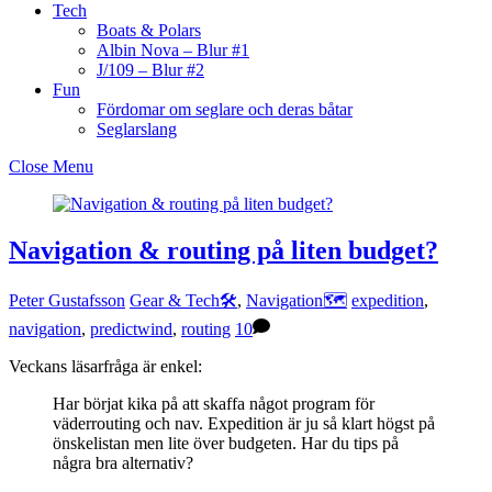
Tech
Boats & Polars
Albin Nova – Blur #1
J/109 – Blur #2
Fun
Fördomar om seglare och deras båtar
Seglarslang
Close Menu
Navigation & routing på liten budget?
Peter Gustafsson
Gear & Tech🛠
,
Navigation🗺
expedition
,
navigation
,
predictwind
,
routing
10
Veckans läsarfråga är enkel:
Har börjat kika på att skaffa något program för
väderrouting och nav. Expedition är ju så klart högst på
önskelistan men lite över budgeten. Har du tips på
några bra alternativ?