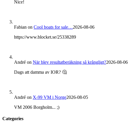
Nice!
Fabian
on
Cool boats for sale…
2026-08-06
https://www.blocket.se/25338289
André
on
När blev resultatberäkning så krångligt?
2026-08-06
Dags att damma av IOR? 🤔
André
on
X-99 VM i Norge
2026-08-05
VM 2006 Borgholm... ;)
Categories