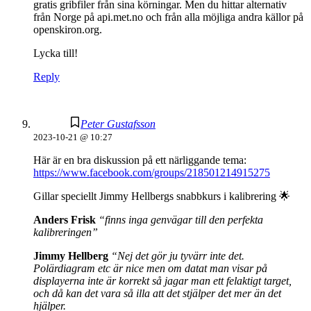
gratis gribfiler från sina körningar. Men du hittar alternativ
från Norge på api.met.no och från alla möjliga andra källor på
openskiron.org.
Lycka till!
Reply
Peter Gustafsson
2023-10-21 @ 10:27
Här är en bra diskussion på ett närliggande tema:
https://www.facebook.com/groups/218501214915275
Gillar speciellt Jimmy Hellbergs snabbkurs i kalibrering 🌟
Anders Frisk
“finns inga genvägar till den perfekta
kalibreringen”
Jimmy Hellberg
“Nej det gör ju tyvärr inte det.
Polärdiagram etc är nice men om datat man visar på
displayerna inte är korrekt så jagar man ett felaktigt target,
och då kan det vara så illa att det stjälper det mer än det
hjälper.