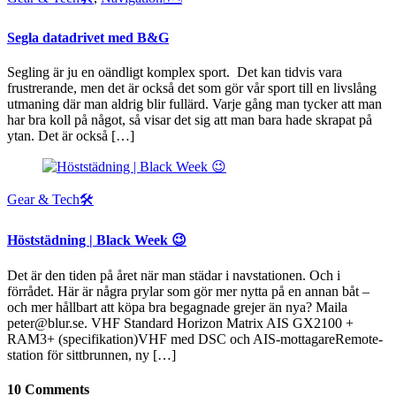
Segla datadrivet med B&G
Segling är ju en oändligt komplex sport. Det kan tidvis vara
frustrerande, men det är också det som gör vår sport till en livslång
utmaning där man aldrig blir fullärd. Varje gång man tycker att man
har bra koll på något, så visar det sig att man bara hade skrapat på
ytan. Det är också […]
Gear & Tech🛠
Höststädning | Black Week 😉
Det är den tiden på året när man städar i navstationen. Och i
förrådet. Här är några prylar som gör mer nytta på en annan båt –
och mer hållbart att köpa bra begagnade grejer än nya? Maila
peter@blur.se. VHF Standard Horizon Matrix AIS GX2100 +
RAM3+ (specifikation)VHF med DSC och AIS-mottagareRemote-
station för sittbrunnen, ny […]
10 Comments