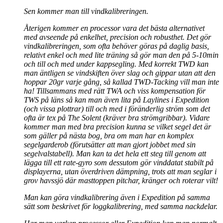
Sen kommer man till vindkalibreringen.
Återigen kommer en processor vara det bästa alternativet
med avseende på enkelhet, precision och robusthet. Det gör
vindkalibreringen, som ofta behöver göras på daglig basis,
relativt enkel och med lite träning så gör man den på 5-10min
och till och med under kappsegling. Med korrekt TWD kan
man äntligen se vindskiften över slag och gippar utan att den
hoppar 20gr varje gång, så kallad TWD-Tacking vill man inte
ha! Tillsammans med rätt TWA och viss kompensation för
TWS på läns så kan man även lita på Laylines i Expedition
(och vissa plottrar) till och med i föränderlig ström som det
ofta är tex på The Solent (kräver bra strömgribbar). Vidare
kommer man med bra precision kunna se vilket segel det är
som gäller på nästa bog, bra om man har en komplex
segelgarderob (förutsätter att man gjort jobbet med sin
segelvalstabell). Man kan ta det hela ett steg till genom att
lägga till ett rate-gyro som dessutom gör vinddatat stabilt på
displayerna, utan överdriven dämpning, trots att man seglar i
grov havssjö där masttoppen pitchar, kränger och roterar vilt!
Man kan göra vindkalibrering även i Expedition på samma
sätt som beskrivet för loggkalibrering, med samma nackdelar.