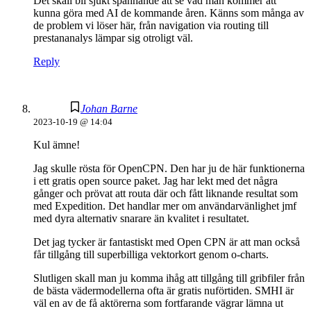
Det skall bli sjukt spännande att se vad man kommer att
kunna göra med AI de kommande åren. Känns som många av
de problem vi löser här, från navigation via routing till
prestananalys lämpar sig otroligt väl.
Reply
Johan Barne
2023-10-19 @ 14:04
Kul ämne!
Jag skulle rösta för OpenCPN. Den har ju de här funktionerna
i ett gratis open source paket. Jag har lekt med det några
gånger och prövat att routa där och fått liknande resultat som
med Expedition. Det handlar mer om användarvänlighet jmf
med dyra alternativ snarare än kvalitet i resultatet.
Det jag tycker är fantastiskt med Open CPN är att man också
får tillgång till superbilliga vektorkort genom o-charts.
Slutligen skall man ju komma ihåg att tillgång till gribfiler från
de bästa vädermodellerna ofta är gratis nuförtiden. SMHI är
väl en av de få aktörerna som fortfarande vägrar lämna ut