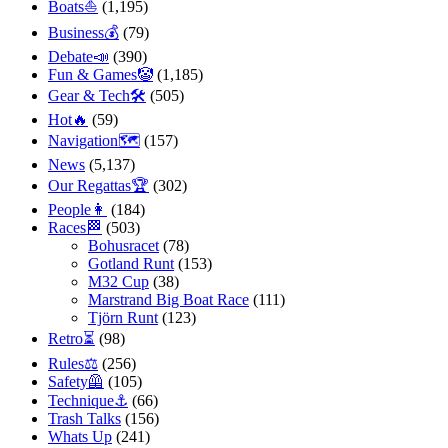
Boats⛵️
(1,195)
Business💰
(79)
Debate📣
(390)
Fun & Games🤡
(1,185)
Gear & Tech🛠
(505)
Hot🔥
(59)
Navigation🗺
(157)
News
(5,137)
Our Regattas🏆
(302)
People👩
(184)
Races🏁
(503)
Bohusracet
(78)
Gotland Runt
(153)
M32 Cup
(38)
Marstrand Big Boat Race
(111)
Tjörn Runt
(123)
Retro⏳
(98)
Rules⚖️
(256)
Safety🦺
(105)
Technique⚓️
(66)
Trash Talks
(156)
Whats Up
(241)