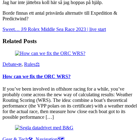
Jag har inte jättebra koll här så jag hoppas på hjälp.
Borde finnas ett antal prisvärda alternativ till Expedition &
Predictwind?
Sweet… J/9
Rolex Middle Sea Race 2023 | live start
Related Posts
Debate📣
,
Rules⚖️
How can we fix the ORC WRS?
If you’ve been involved in offshore racing for a while, you’ve
probably come across the new way of calculating results: Weather
Routing Scoring (WRS). The idea: combine a boat’s theoretical
performance (the VPP polars on its certificate) with a weather model
for the actual race, then measure how close each boat got to its
possible performance […]
Gear & Tech🛠
,
Navigation🗺