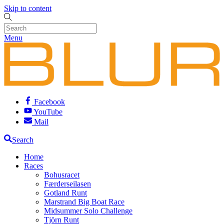
Skip to content
Menu
Facebook
YouTube
Mail
Search
Home
Races
Bohusracet
Færderseilasen
Gotland Runt
Marstrand Big Boat Race
Midsummer Solo Challenge
Tjörn Runt