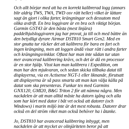
Och allt börjar med att ha en korrekt kalibrerad logg (annars
blir aldrig TWS, TWA, TWD osv rätt heller) vilket är lättare
sagt än gjort i olika farter, krängningar och dessutom med
olika avdrift. En bra loggivare är en bra och viktigt början.
Garmin GST43 är den bästa (mest linjära)
paddelhjulsloggivaren jag har provat, ja till och med bättre än
den betydligt dyrare Airmar DST810 Smart Gen2. Med en
stor gnutta tur räcker det att kalibrera för bara en fart och
ingen krängning, men att loggen ändå visar rätt i andra farter
och krängningsvinklar. Oftast har man inte sådan tur utan
mer avancerad kalibrering krävs, och det är då en processor
är en stor hjälp. Visst kan man kalibrera i Expedition, om
man har den mjukvaran, och sedan skicka tillbaka datat till
displayerna, via en Actisense NGT-1 eller liknande, förutsatt
att displayerna är så pass smarta att man kan välja källa på
datat som ska presenteras. Funkar tex med Garmins
GNX120, GMI20, B&G Triton 2 för att nämna några. Men
nackdelen är att man alltid måste ha datorn igång och alla
som har kört med dator i båt vet också att datorer (och
Windows) i marin miljö inte är det mest robusta. Datorer drar
också en del ström viket man också behöver ha i åtanke.
Jo, DST810 har avancerad kalibrering inbyggt, men
nackdelen är att mycket av olinjäriteten beror på att