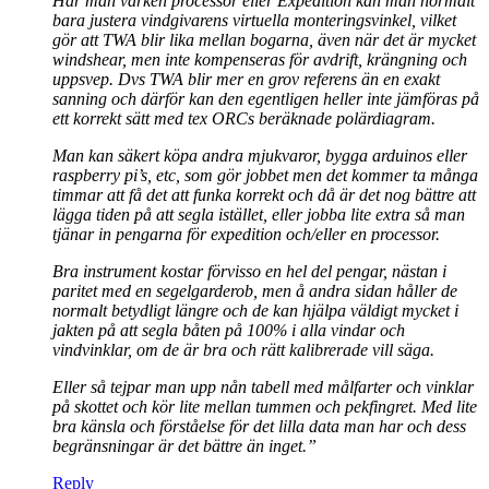
Har man varken processor eller Expedition kan man normalt
bara justera vindgivarens virtuella monteringsvinkel, vilket
gör att TWA blir lika mellan bogarna, även när det är mycket
windshear, men inte kompenseras för avdrift, krängning och
uppsvep. Dvs TWA blir mer en grov referens än en exakt
sanning och därför kan den egentligen heller inte jämföras på
ett korrekt sätt med tex ORCs beräknade polärdiagram.
Man kan säkert köpa andra mjukvaror, bygga arduinos eller
raspberry pi’s, etc, som gör jobbet men det kommer ta många
timmar att få det att funka korrekt och då är det nog bättre att
lägga tiden på att segla istället, eller jobba lite extra så man
tjänar in pengarna för expedition och/eller en processor.
Bra instrument kostar förvisso en hel del pengar, nästan i
paritet med en segelgarderob, men å andra sidan håller de
normalt betydligt längre och de kan hjälpa väldigt mycket i
jakten på att segla båten på 100% i alla vindar och
vindvinklar, om de är bra och rätt kalibrerade vill säga.
Eller så tejpar man upp nån tabell med målfarter och vinklar
på skottet och kör lite mellan tummen och pekfingret. Med lite
bra känsla och förståelse för det lilla data man har och dess
begränsningar är det bättre än inget.”
Reply