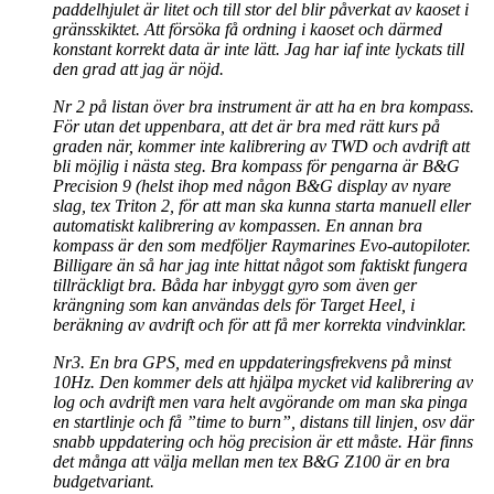
paddelhjulet är litet och till stor del blir påverkat av kaoset i
gränsskiktet. Att försöka få ordning i kaoset och därmed
konstant korrekt data är inte lätt. Jag har iaf inte lyckats till
den grad att jag är nöjd.
Nr 2 på listan över bra instrument är att ha en bra kompass.
För utan det uppenbara, att det är bra med rätt kurs på
graden när, kommer inte kalibrering av TWD och avdrift att
bli möjlig i nästa steg. Bra kompass för pengarna är B&G
Precision 9 (helst ihop med någon B&G display av nyare
slag, tex Triton 2, för att man ska kunna starta manuell eller
automatiskt kalibrering av kompassen. En annan bra
kompass är den som medföljer Raymarines Evo-autopiloter.
Billigare än så har jag inte hittat något som faktiskt fungera
tillräckligt bra. Båda har inbyggt gyro som även ger
krängning som kan användas dels för Target Heel, i
beräkning av avdrift och för att få mer korrekta vindvinklar.
Nr3. En bra GPS, med en uppdateringsfrekvens på minst
10Hz. Den kommer dels att hjälpa mycket vid kalibrering av
log och avdrift men vara helt avgörande om man ska pinga
en startlinje och få ”time to burn”, distans till linjen, osv där
snabb uppdatering och hög precision är ett måste. Här finns
det många att välja mellan men tex B&G Z100 är en bra
budgetvariant.