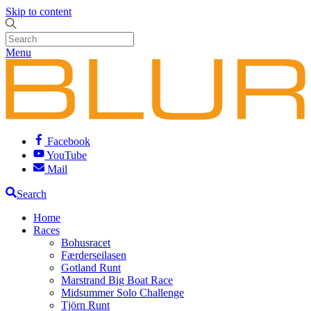
Skip to content
Menu
Facebook
YouTube
Mail
Search
Home
Races
Bohusracet
Færderseilasen
Gotland Runt
Marstrand Big Boat Race
Midsummer Solo Challenge
Tjörn Runt