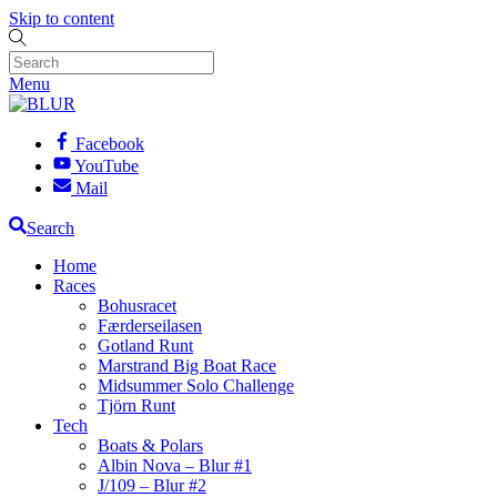
Skip to content
Menu
Facebook
YouTube
Mail
Search
Home
Races
Bohusracet
Færderseilasen
Gotland Runt
Marstrand Big Boat Race
Midsummer Solo Challenge
Tjörn Runt
Tech
Boats & Polars
Albin Nova – Blur #1
J/109 – Blur #2