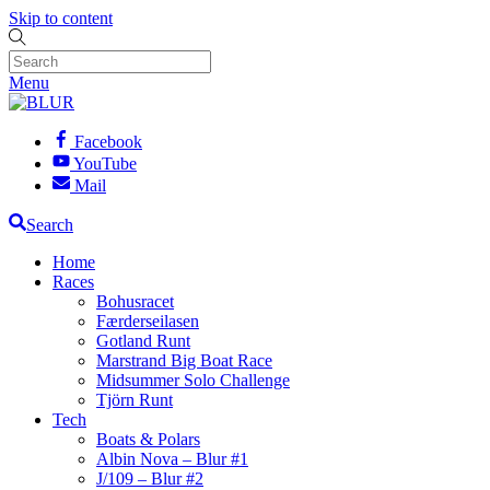
Skip to content
Menu
Facebook
YouTube
Mail
Search
Home
Races
Bohusracet
Færderseilasen
Gotland Runt
Marstrand Big Boat Race
Midsummer Solo Challenge
Tjörn Runt
Tech
Boats & Polars
Albin Nova – Blur #1
J/109 – Blur #2