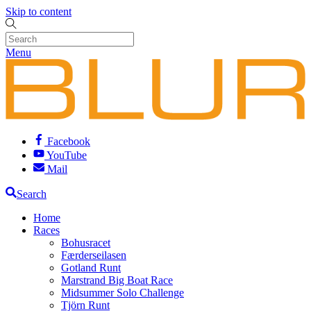
Skip to content
Menu
Facebook
YouTube
Mail
Search
Home
Races
Bohusracet
Færderseilasen
Gotland Runt
Marstrand Big Boat Race
Midsummer Solo Challenge
Tjörn Runt