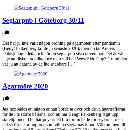
Seglarpub i Göteborg 30/11
0
Det har ju inte varit någon ordning på ägarmöten efter pandemin
(Bengt Falkenberg körde ju senaste 2020), men nu tar Anders
Dahlsjö tag i detta och kör en seglarpub sista november. Det är väl
läge att diskutera vilka race man vill ha i West Side Cup? Grundidén
var ju att ägarna av de lite snabbare […]
Ägarmöte 2020
1
Jag hoppades att någon annan borde ta över och driva ägarträffarna
för de lite större båtarna, och nu har Bengt Falkenberg tagit upp
stafettpinnen. Det har ju varit ett bra forum både för seglarna, men
också för de arrangörer som vill ha seglarnas input. Välkommen till
ägarmöte hos Albatross Segel Tisdagen 3/3-20 välkomnar vi er […]