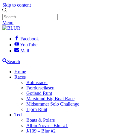
Skip to content
Menu
Facebook
YouTube
Mail
Search
Home
Races
Bohusracet
Færderseilasen
Gotland Runt
Marstrand Big Boat Race
Midsummer Solo Challenge
Tjörn Runt
Tech
Boats & Polars
Albin Nova – Blur #1
J/109 – Blur #2