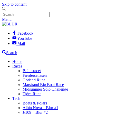
Skip to content
Menu
Facebook
YouTube
Mail
Search
Home
Races
Bohusracet
Færderseilasen
Gotland Runt
Marstrand Big Boat Race
Midsummer Solo Challenge
Tjörn Runt
Tech
Boats & Polars
Albin Nova – Blur #1
J/109 – Blur #2