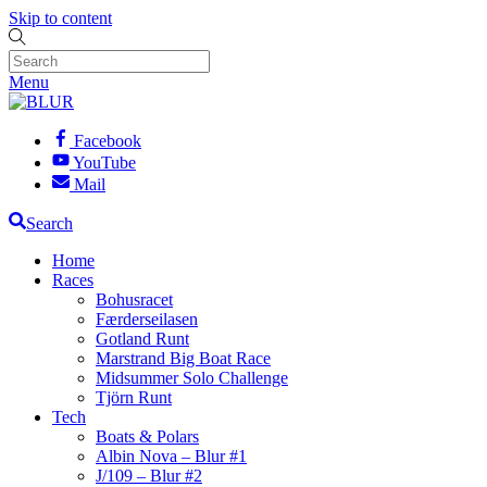
Skip to content
Menu
Facebook
YouTube
Mail
Search
Home
Races
Bohusracet
Færderseilasen
Gotland Runt
Marstrand Big Boat Race
Midsummer Solo Challenge
Tjörn Runt
Tech
Boats & Polars
Albin Nova – Blur #1
J/109 – Blur #2