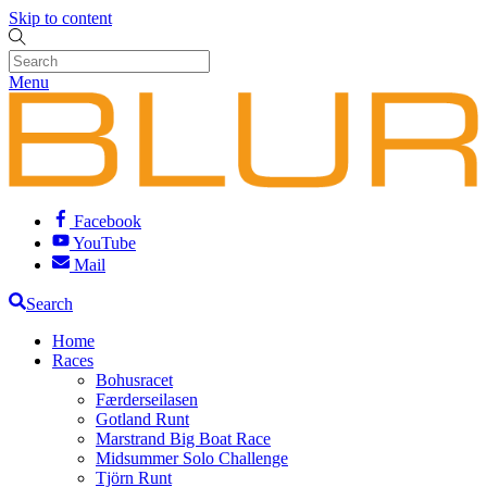
Skip to content
Menu
Facebook
YouTube
Mail
Search
Home
Races
Bohusracet
Færderseilasen
Gotland Runt
Marstrand Big Boat Race
Midsummer Solo Challenge
Tjörn Runt