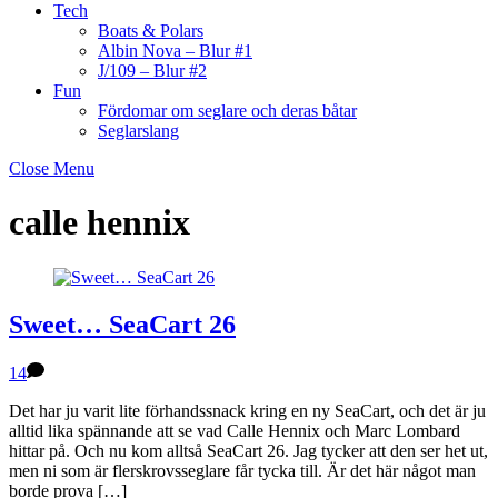
Tech
Boats & Polars
Albin Nova – Blur #1
J/109 – Blur #2
Fun
Fördomar om seglare och deras båtar
Seglarslang
Close Menu
calle hennix
Sweet… SeaCart 26
14
Det har ju varit lite förhandssnack kring en ny SeaCart, och det är ju
alltid lika spännande att se vad Calle Hennix och Marc Lombard
hittar på. Och nu kom alltså SeaCart 26. Jag tycker att den ser het ut,
men ni som är flerskrovsseglare får tycka till. Är det här något man
borde prova […]