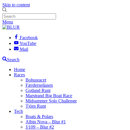
Skip to content
Menu
Facebook
YouTube
Mail
Search
Home
Races
Bohusracet
Færderseilasen
Gotland Runt
Marstrand Big Boat Race
Midsummer Solo Challenge
Tjörn Runt
Tech
Boats & Polars
Albin Nova – Blur #1
J/109 – Blur #2