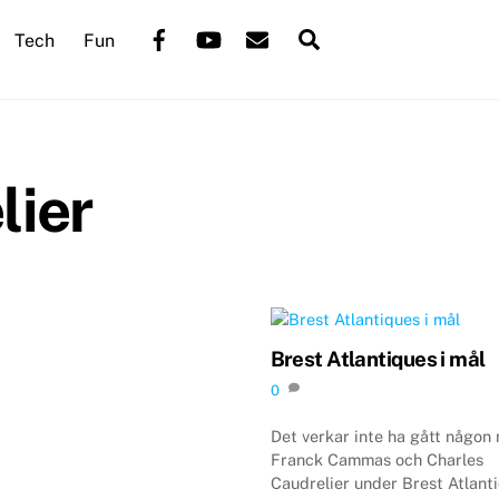
Back
Facebook
YouTube
Mail
Search
Tech
Fun
To
Top
lier
Brest Atlantiques i mål
0
Det verkar inte ha gått någon
Franck Cammas och Charles
Caudrelier under Brest Atlanti