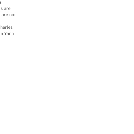
n
ts are
 are not
harles
an Yann