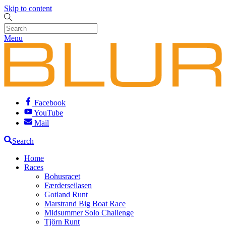
Skip to content
Menu
Facebook
YouTube
Mail
Search
Home
Races
Bohusracet
Færderseilasen
Gotland Runt
Marstrand Big Boat Race
Midsummer Solo Challenge
Tjörn Runt