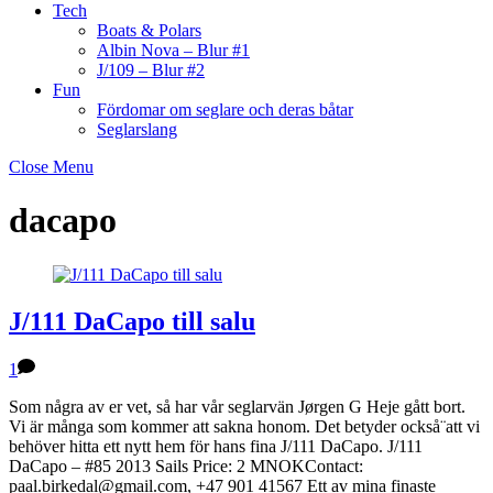
Tech
Boats & Polars
Albin Nova – Blur #1
J/109 – Blur #2
Fun
Fördomar om seglare och deras båtar
Seglarslang
Close Menu
dacapo
J/111 DaCapo till salu
1
Som några av er vet, så har vår seglarvän Jørgen G Heje gått bort.
Vi är många som kommer att sakna honom. Det betyder också¨att vi
behöver hitta ett nytt hem för hans fina J/111 DaCapo. J/111
DaCapo – #85 2013 Sails Price: 2 MNOKContact:
paal.birkedal@gmail.com, +47 901 41567 Ett av mina finaste