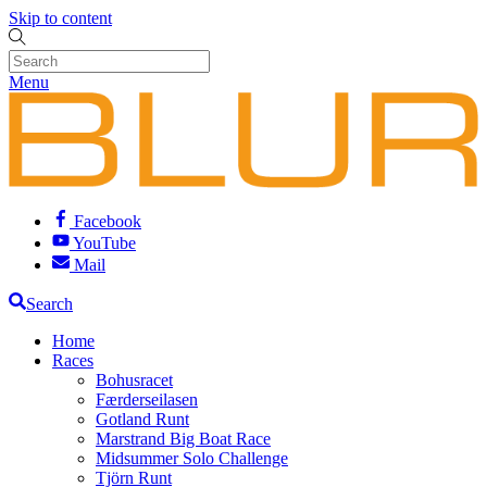
Skip to content
Menu
Facebook
YouTube
Mail
Search
Home
Races
Bohusracet
Færderseilasen
Gotland Runt
Marstrand Big Boat Race
Midsummer Solo Challenge
Tjörn Runt