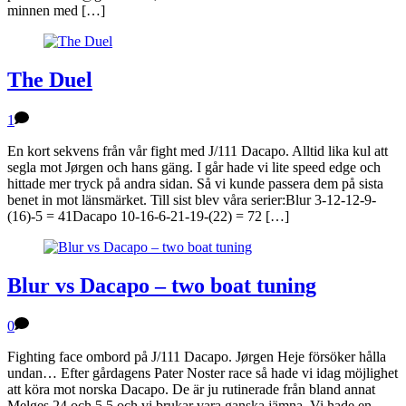
minnen med […]
The Duel
1
En kort sekvens från vår fight med J/111 Dacapo. Alltid lika kul att
segla mot Jørgen och hans gäng. I går hade vi lite speed edge och
hittade mer tryck på andra sidan. Så vi kunde passera dem på sista
benet in mot länsmärket. Till sist blev våra serier:Blur 3-12-12-9-
(16)-5 = 41Dacapo 10-16-6-21-19-(22) = 72 […]
Blur vs Dacapo – two boat tuning
0
Fighting face ombord på J/111 Dacapo. Jørgen Heje försöker hålla
undan… Efter gårdagens Pater Noster race så hade vi idag möjlighet
att köra mot norska Dacapo. De är ju rutinerade från bland annat
Melges 24 och 5.5 och vi brukar vara ganska jämna. Vi hade en