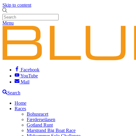
Skip to content
Menu
Facebook
YouTube
Mail
Search
Home
Races
Bohusracet
Færderseilasen
Gotland Runt
Marstrand Big Boat Race
Midsummer Solo Challenge