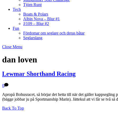
Tjörn Runt
Tech
Boats & Polars
Albin Nova – Blur #1
J/109 – Blur #2
Fun
Fördomar om seglare och deras båtar
Seglarslang
Close Menu
dan loven
Lewmar Shorthand Racing
0
Apropå Bohusracet, så börjar det hetta till när det gäller kappsegl
(bägge jobbar ju på Sportmanship Marin). Jättekul att vi får se två så 
Back To Top