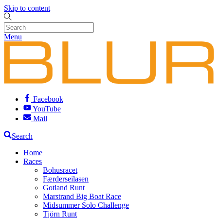
Skip to content
Menu
Facebook
YouTube
Mail
Search
Home
Races
Bohusracet
Færderseilasen
Gotland Runt
Marstrand Big Boat Race
Midsummer Solo Challenge
Tjörn Runt