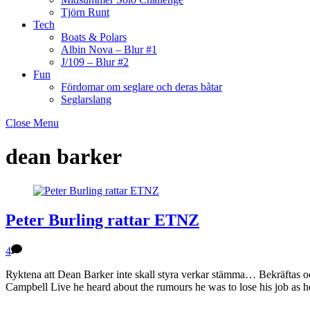
Tjörn Runt
Tech
Boats & Polars
Albin Nova – Blur #1
J/109 – Blur #2
Fun
Fördomar om seglare och deras båtar
Seglarslang
Close Menu
dean barker
Peter Burling rattar ETNZ
4
Ryktena att Dean Barker inte skall styra verkar stämma… Bekräftas oc
Campbell Live he heard about the rumours he was to lose his job a