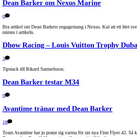
Dean Barker om Nexus Marine
0
Bra artikel om Dean Barkers engagemang i Nexus. Kul att ett litet s
nämns i artikeln.
Dhow Racing – Louis Vuitton Trophy Duba
3
Tipstack till Rikard Samuelsson.
Dean Barker testar M34
0
Avantime tränar med Dean Barker
18
Team Avantime har ju pratat sig varma för sin nya Finn Flyer 42. Så k