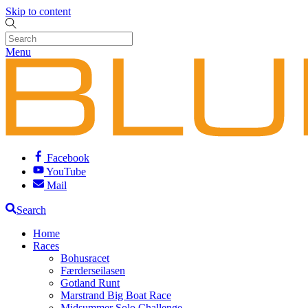
Skip to content
Menu
Facebook
YouTube
Mail
Search
Home
Races
Bohusracet
Færderseilasen
Gotland Runt
Marstrand Big Boat Race
Midsummer Solo Challenge