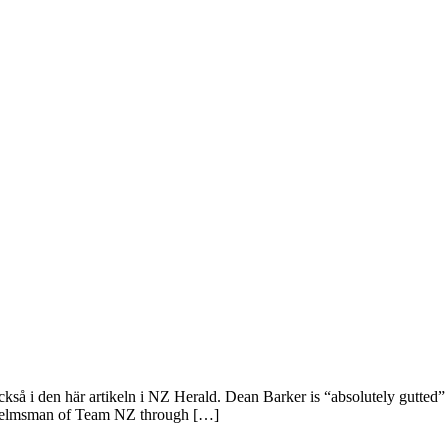
kså i den här artikeln i NZ Herald. Dean Barker is “absolutely gutted
s helmsman of Team NZ through […]