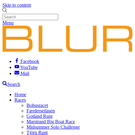
Skip to content
Menu
Facebook
YouTube
Mail
Search
Home
Races
Bohusracet
Færderseilasen
Gotland Runt
Marstrand Big Boat Race
Midsummer Solo Challenge
Tjörn Runt