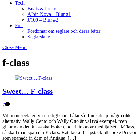
Tech
Boats & Polars
Albin Nova – Blur #1
J/109 – Blur #2
Fun
Fördomar om seglare och deras båtar
Seglarslang
Close Menu
f-class
Sweet… F-class
7
Vill man segla entyp i riktigt stora båtar så ffinns det ju några olika
alternativ. Wally Cento och Wally Otto är väl två exempel. men
gillar man den klassiska looken, och inte orkar med tjafset i J-Class,
så skall man spana in F-class. Rätt läcker! Tipstack till Jocke Persson
som spanade in dem på Antigua. […]