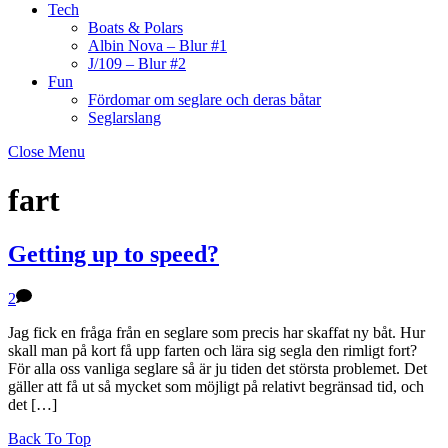
Tech
Boats & Polars
Albin Nova – Blur #1
J/109 – Blur #2
Fun
Fördomar om seglare och deras båtar
Seglarslang
Close Menu
fart
Getting up to speed?
2
Jag fick en fråga från en seglare som precis har skaffat ny båt. Hur
skall man på kort få upp farten och lära sig segla den rimligt fort?
För alla oss vanliga seglare så är ju tiden det största problemet. Det
gäller att få ut så mycket som möjligt på relativt begränsad tid, och
det […]
Back To Top