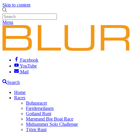
Skip to content
Menu
Facebook
YouTube
Mail
Search
Home
Races
Bohusracet
Færderseilasen
Gotland Runt
Marstrand Big Boat Race
Midsummer Solo Challenge
Tjörn Runt