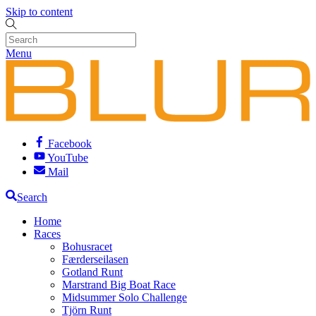
Skip to content
Menu
Facebook
YouTube
Mail
Search
Home
Races
Bohusracet
Færderseilasen
Gotland Runt
Marstrand Big Boat Race
Midsummer Solo Challenge
Tjörn Runt