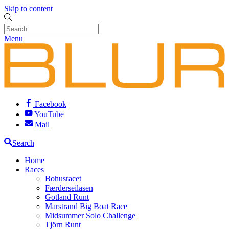
Skip to content
Menu
Facebook
YouTube
Mail
Search
Home
Races
Bohusracet
Færderseilasen
Gotland Runt
Marstrand Big Boat Race
Midsummer Solo Challenge
Tjörn Runt