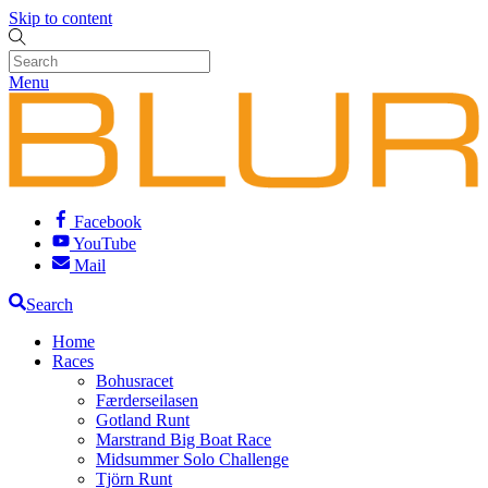
Skip to content
Menu
Facebook
YouTube
Mail
Search
Home
Races
Bohusracet
Færderseilasen
Gotland Runt
Marstrand Big Boat Race
Midsummer Solo Challenge
Tjörn Runt