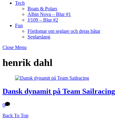
Tech
Boats & Polars
Albin Nova – Blur #1
J/109 – Blur #2
Fun
Fördomar om seglare och deras båtar
Seglarslang
Close Menu
henrik dahl
Dansk dynamit på Team Sailracing
0
Back To Top