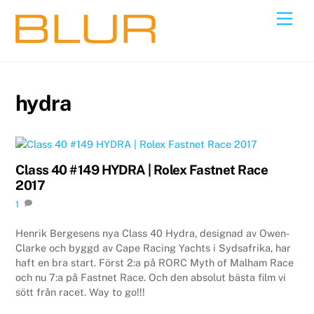
Skip
Back
Men
to
To
content
Top
hydra
Class 40 #149 HYDRA | Rolex Fastnet Race
2017
1
Henrik Bergesens nya Class 40 Hydra, designad av Owen-
Clarke och byggd av Cape Racing Yachts i Sydsafrika, har
haft en bra start. Först 2:a på RORC Myth of Malham Race
och nu 7:a på Fastnet Race. Och den absolut bästa film vi
sött från racet. Way to go!!!