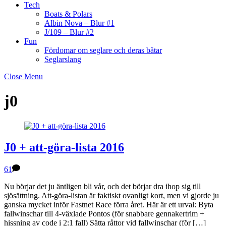
Tech
Boats & Polars
Albin Nova – Blur #1
J/109 – Blur #2
Fun
Fördomar om seglare och deras båtar
Seglarslang
Close Menu
j0
J0 + att-göra-lista 2016
61
Nu börjar det ju äntligen bli vår, och det börjar dra ihop sig till
sjösättning. Att-göra-listan är faktiskt ovanligt kort, men vi gjorde ju
ganska mycket inför Fastnet Race förra året. Här är ett urval: Byta
fallwinschar till 4-växlade Pontos (för snabbare gennakertrim +
hissning av code i 2:1 fall) Sätta råttor vid fallwinschar (för […]