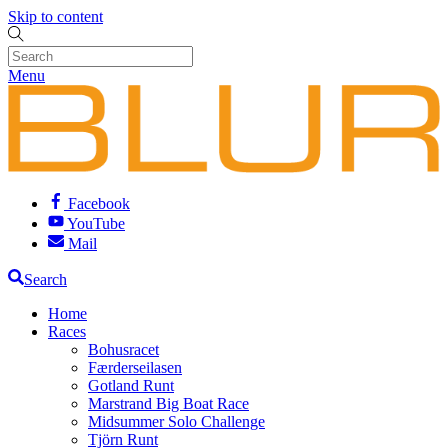
Skip to content
Menu
Facebook
YouTube
Mail
Search
Home
Races
Bohusracet
Færderseilasen
Gotland Runt
Marstrand Big Boat Race
Midsummer Solo Challenge
Tjörn Runt