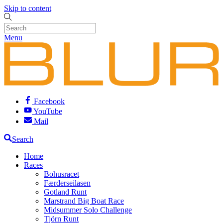
Skip to content
Menu
Facebook
YouTube
Mail
Search
Home
Races
Bohusracet
Færderseilasen
Gotland Runt
Marstrand Big Boat Race
Midsummer Solo Challenge
Tjörn Runt