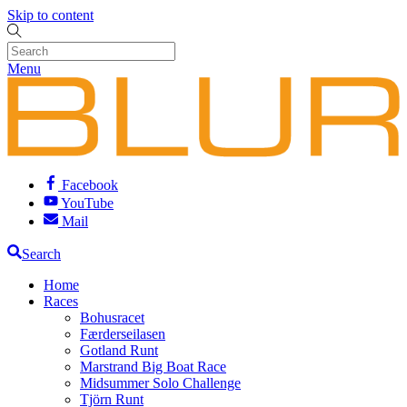
Skip to content
Menu
Facebook
YouTube
Mail
Search
Home
Races
Bohusracet
Færderseilasen
Gotland Runt
Marstrand Big Boat Race
Midsummer Solo Challenge
Tjörn Runt