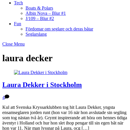
Tech
Boats & Polars
Albin Nova – Blur #1
J/109 – Blur #2
Fun
Fördomar om seglare och deras båtar
Seglarslang
Close Menu
laura decker
Laura Dekker i Stockholm
4
Kul att Svenska Kryssarklubben tog hit Laura Dekker, yngsta
ensamseglaren jorden runt (hon var 16 när hon avslutade sin segling
som tog nästan två år). Grymt inspirerande att höra om hennes tidiga
äventyr i Holland och hur hon slet ihop pengar till sin egen båt när
hon var 11. När man lyssnar på Laura, ocg […]