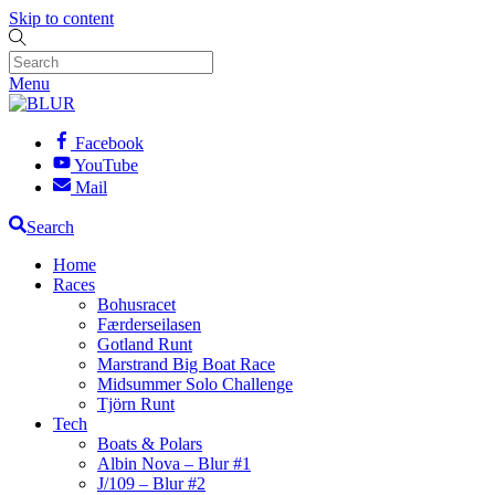
Skip to content
Menu
Facebook
YouTube
Mail
Search
Home
Races
Bohusracet
Færderseilasen
Gotland Runt
Marstrand Big Boat Race
Midsummer Solo Challenge
Tjörn Runt
Tech
Boats & Polars
Albin Nova – Blur #1
J/109 – Blur #2