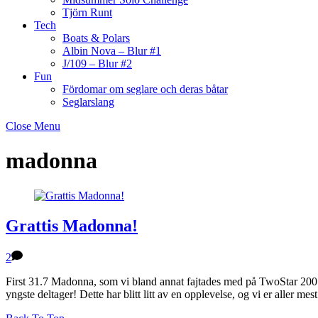
Tjörn Runt
Tech
Boats & Polars
Albin Nova – Blur #1
J/109 – Blur #2
Fun
Fördomar om seglare och deras båtar
Seglarslang
Close Menu
madonna
Grattis Madonna!
2
First 31.7 Madonna, som vi bland annat fajtades med på TwoStar 2007, va
yngste deltager! Dette har blitt litt av en opplevelse, og vi er aller mes