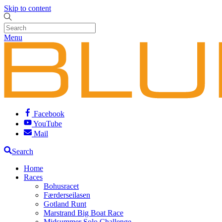
Skip to content
Menu
Facebook
YouTube
Mail
Search
Home
Races
Bohusracet
Færderseilasen
Gotland Runt
Marstrand Big Boat Race
Midsummer Solo Challenge