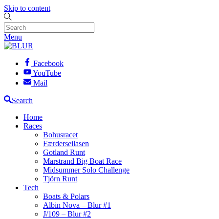
Skip to content
Menu
Facebook
YouTube
Mail
Search
Home
Races
Bohusracet
Færderseilasen
Gotland Runt
Marstrand Big Boat Race
Midsummer Solo Challenge
Tjörn Runt
Tech
Boats & Polars
Albin Nova – Blur #1
J/109 – Blur #2