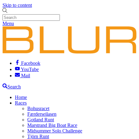
Skip to content
Menu
Facebook
YouTube
Mail
Search
Home
Races
Bohusracet
Færderseilasen
Gotland Runt
Marstrand Big Boat Race
Midsummer Solo Challenge
Tjörn Runt