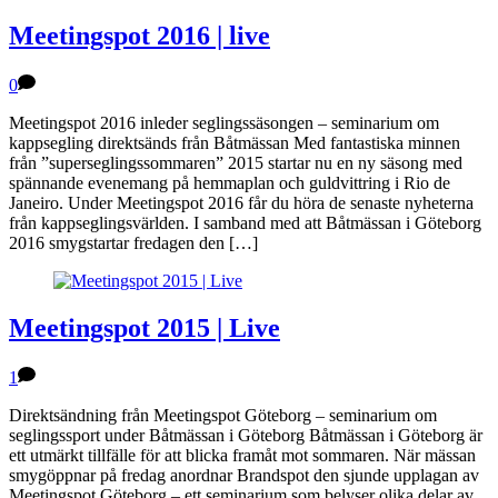
Meetingspot 2016 | live
0
Meetingspot 2016 inleder seglingssäsongen – seminarium om
kappsegling direktsänds från Båtmässan Med fantastiska minnen
från ”superseglingssommaren” 2015 startar nu en ny säsong med
spännande evenemang på hemmaplan och guldvittring i Rio de
Janeiro. Under Meetingspot 2016 får du höra de senaste nyheterna
från kappseglingsvärlden. I samband med att Båtmässan i Göteborg
2016 smygstartar fredagen den […]
Meetingspot 2015 | Live
1
Direktsändning från Meetingspot Göteborg – seminarium om
seglingssport under Båtmässan i Göteborg Båtmässan i Göteborg är
ett utmärkt tillfälle för att blicka framåt mot sommaren. När mässan
smygöppnar på fredag anordnar Brandspot den sjunde upplagan av
Meetingspot Göteborg – ett seminarium som belyser olika delar av