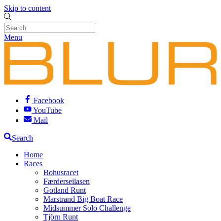
Skip to content
Menu
Facebook
YouTube
Mail
Search
Home
Races
Bohusracet
Færderseilasen
Gotland Runt
Marstrand Big Boat Race
Midsummer Solo Challenge
Tjörn Runt