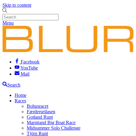
Skip to content
Menu
Facebook
YouTube
Mail
Search
Home
Races
Bohusracet
Færderseilasen
Gotland Runt
Marstrand Big Boat Race
Midsummer Solo Challenge
Tjörn Runt