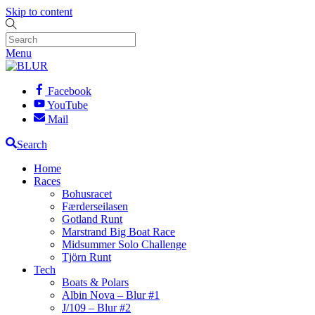
Skip to content
Menu
Facebook
YouTube
Mail
Search
Home
Races
Bohusracet
Færderseilasen
Gotland Runt
Marstrand Big Boat Race
Midsummer Solo Challenge
Tjörn Runt
Tech
Boats & Polars
Albin Nova – Blur #1
J/109 – Blur #2