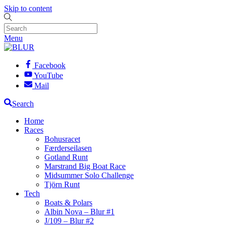
Skip to content
Menu
Facebook
YouTube
Mail
Search
Home
Races
Bohusracet
Færderseilasen
Gotland Runt
Marstrand Big Boat Race
Midsummer Solo Challenge
Tjörn Runt
Tech
Boats & Polars
Albin Nova – Blur #1
J/109 – Blur #2