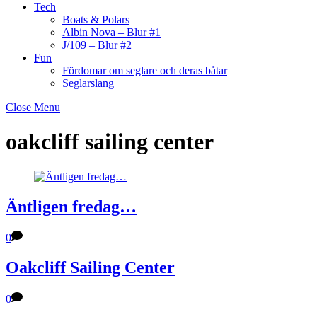
Tech
Boats & Polars
Albin Nova – Blur #1
J/109 – Blur #2
Fun
Fördomar om seglare och deras båtar
Seglarslang
Close Menu
oakcliff sailing center
Äntligen fredag…
0
Oakcliff Sailing Center
0