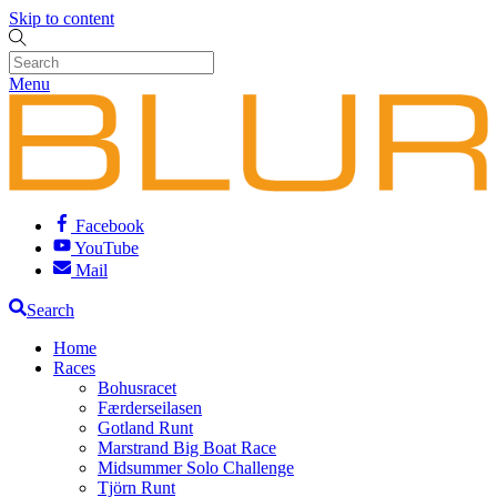
Skip to content
Menu
Facebook
YouTube
Mail
Search
Home
Races
Bohusracet
Færderseilasen
Gotland Runt
Marstrand Big Boat Race
Midsummer Solo Challenge
Tjörn Runt