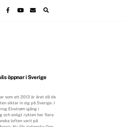
Back
Facebook
YouTube
Mail
Search
To
Top
ils öppnar i Sverige
ar som att 2013 är året då de
ten siktar in sig på Sverige. I
drog Elvstrøm igång i
 och enligt rykten har flera
anska loften varit på
ensiv. Nu får italienska One