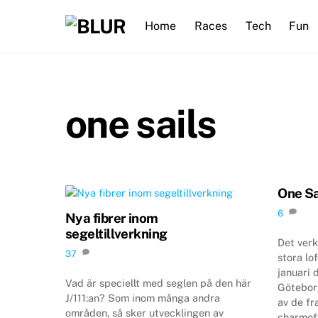
Skip
Home
Races
Tech
Fun
to
content
one sails
One Sa
6
Nya fibrer inom
segeltillverkning
Det verk
37
stora lof
januari 
Vad är speciellt med seglen på den här
Göteborg
J/111:an? Som inom många andra
av de fr
områden, så sker utvecklingen av
charmoff