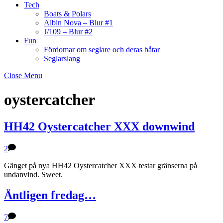
Tech
Boats & Polars
Albin Nova – Blur #1
J/109 – Blur #2
Fun
Fördomar om seglare och deras båtar
Seglarslang
Close Menu
oystercatcher
HH42 Oystercatcher XXX downwind
2
Gänget på nya HH42 Oystercatcher XXX testar gränserna på
undanvind. Sweet.
Äntligen fredag…
7