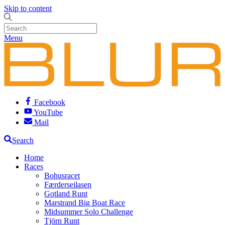
Skip to content
Menu
Facebook
YouTube
Mail
Search
Home
Races
Bohusracet
Færderseilasen
Gotland Runt
Marstrand Big Boat Race
Midsummer Solo Challenge
Tjörn Runt