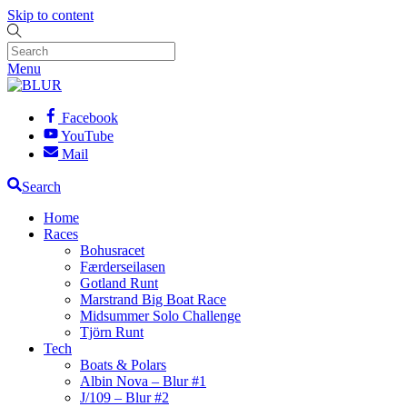
Skip to content
Menu
Facebook
YouTube
Mail
Search
Home
Races
Bohusracet
Færderseilasen
Gotland Runt
Marstrand Big Boat Race
Midsummer Solo Challenge
Tjörn Runt
Tech
Boats & Polars
Albin Nova – Blur #1
J/109 – Blur #2