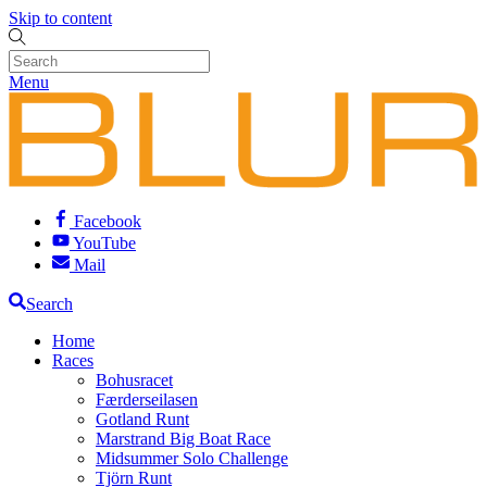
Skip to content
Menu
Facebook
YouTube
Mail
Search
Home
Races
Bohusracet
Færderseilasen
Gotland Runt
Marstrand Big Boat Race
Midsummer Solo Challenge
Tjörn Runt