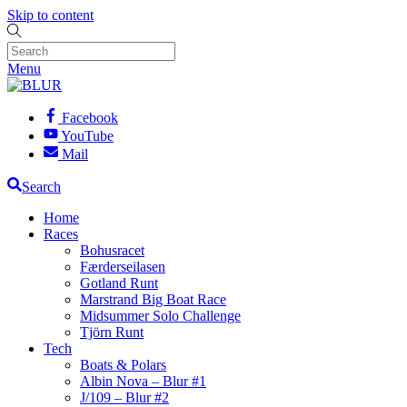
Skip to content
Menu
Facebook
YouTube
Mail
Search
Home
Races
Bohusracet
Færderseilasen
Gotland Runt
Marstrand Big Boat Race
Midsummer Solo Challenge
Tjörn Runt
Tech
Boats & Polars
Albin Nova – Blur #1
J/109 – Blur #2