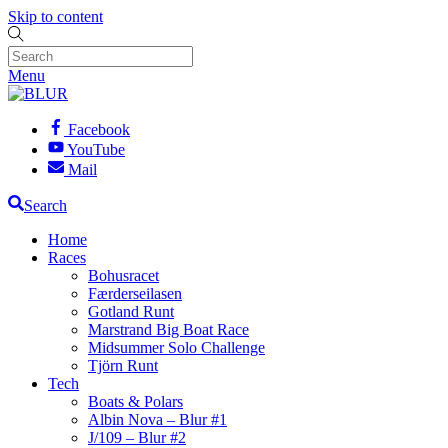
Skip to content
Menu
Facebook
YouTube
Mail
Search
Home
Races
Bohusracet
Færderseilasen
Gotland Runt
Marstrand Big Boat Race
Midsummer Solo Challenge
Tjörn Runt
Tech
Boats & Polars
Albin Nova – Blur #1
J/109 – Blur #2